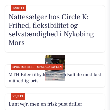
JOBNYT
Nattesælger hos Circle K:
Frihed, fleksibilitet og
selvstændighed i Nykøbing
Mors
SPONSORERET
OPSLAGSTAVLEN
MTH Biler tilbyder Tryghedsaftale med fast
månedlig pris
VEJRET
Lunt vejr, men en frisk pust driller