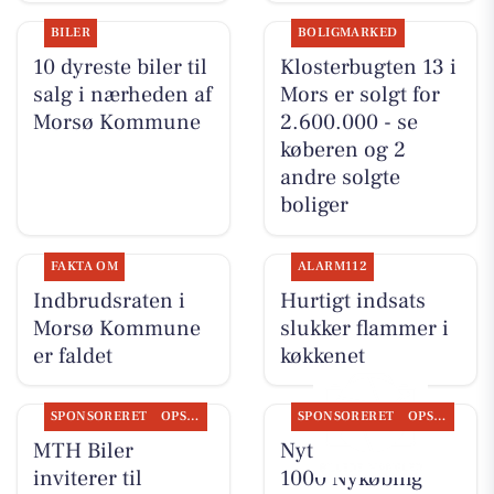
BILER
BOLIGMARKED
10 dyreste biler til
Klosterbugten 13 i
salg i nærheden af
Mors er solgt for
Morsø Kommune
2.600.000 - se
køberen og 2
andre solgte
boliger
FAKTA OM
ALARM112
Indbrudsraten i
Hurtigt indsats
Morsø Kommune
slukker flammer i
er faldet
køkkenet
SPONSORERET
OPSLAGSTAVLEN
SPONSORERET
OPSLAGSTAVLEN
MTH Biler
Nyt fra REMA
inviterer til
1000 Nykøbing