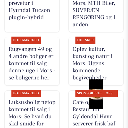
prøvetur i
Mors, MTH Biler,
Hyundai Tucson
SUVERÆN
plugin-hybrid
RENGØRING og 1
anden
BOLIGMARKED
DET SKER
Rugvangen 49 og
Oplev kultur,
4 andre boliger er
kunst og natur i
kommet til salg
Mors: Ugens
denne uge i Mors -
kommende
se boligerne her.
begivenheder
BOLIGMARKED
SPONSORERET
OPSLAGSTAVLEN
Luksusbolig netop
Cafe og
kommet til salg i
Restaurant
Mors: Se hvad du
Gyldendal Havn
skal smide for
serverer frisk bøf