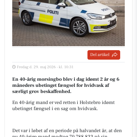
Del artikel
Fredag d. 29. maj 2026 - kl. 10:31
En 40-årig morsingbo blev i dag idømt 2 år og 6
måneders ubetinget fængsel for hvidvask af
særligt grov beskaffenhed.
En 40-årig mand er ved retten i Holstebro idømt
ubetinget fængsel i en sag om hvidvask.
Det var i løbet af en periode på halvandet år, at den
nu 40-årige mand modtog 70.788.833 på sin