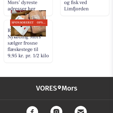
Mors’ dyreste
og fisk ved
adresser her
Limfjorden
SPONSORERET
OPSLAGSTAVLEN
REMA 1000
Nykøbing Mors
sælger frosne
flæskestege til
9,95 kr. pr. 1/2 kilo
VORES
Mors