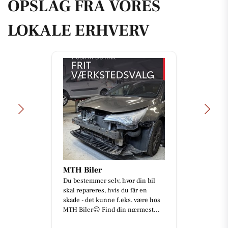
OPSLAG FRA VORES
LOKALE ERHVERV
MTH Biler
Du bestemmer selv, hvor din bil
skal repareres, hvis du får en
skade - det kunne f.eks. være hos
MTH Biler😊 Find din nærmest...