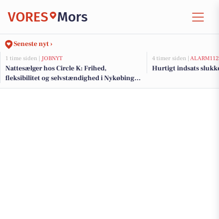
VORES
Mors
Seneste nyt ›
1 time siden |
JOBNYT
4 timer siden |
ALARM112
Nattesælger hos Circle K: Frihed,
Hurtigt indsats sluk
fleksibilitet og selvstændighed i Nykøbing
Mors