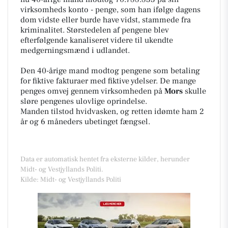
virksomheds konto - penge, som han ifølge dagens
dom vidste eller burde have vidst, stammede fra
kriminalitet. Størstedelen af pengene blev
efterfølgende kanaliseret videre til ukendte
medgerningsmænd i udlandet.
Den 40-årige mand modtog pengene som betaling
for fiktive fakturaer med fiktive ydelser. De mange
penges omvej gennem virksomheden på
Mors
skulle
sløre pengenes ulovlige oprindelse.
Manden tilstod hvidvasken, og retten idømte ham 2
år og 6 måneders ubetinget fængsel.
Data er automatisk hentet fra eksterne kilder, herunder
Midt- og Vestjyllands Politi.
Kilde: Midt- og Vestjyllands Politi