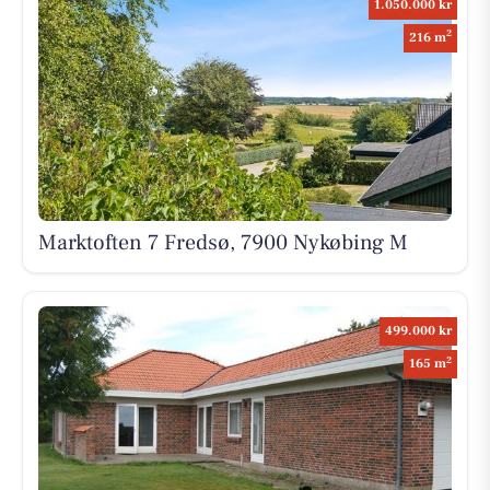
1.050.000 kr
2
216 m
Marktoften 7 Fredsø, 7900 Nykøbing M
499.000 kr
2
165 m