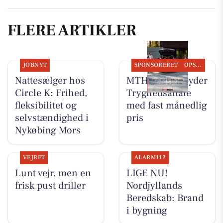
FLERE ARTIKLER
JOBNYT
SPONSORERET
OPSLAGSTAVLEN
Nattesælger hos
MTH Biler tilbyder
Circle K: Frihed,
Tryghedsaftale
fleksibilitet og
med fast månedlig
selvstændighed i
pris
Nykøbing Mors
VEJRET
ALARM112
Lunt vejr, men en
LIGE NU!
frisk pust driller
Nordjyllands
Beredskab: Brand
i bygning