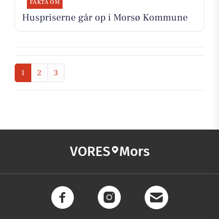
FAKTA OM
Huspriserne går op i Morsø Kommune
1
2
3
VORES
Mors