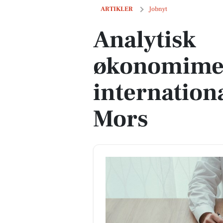
Analytisk økonomimedarbejder til int
ARTIKLER
Jobnyt
Analytisk
økonomimed
internation
Mors