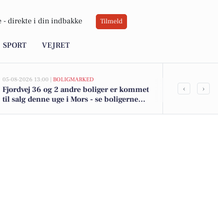
 -
direkte i din indbakke
Tilmeld
SPORT
VEJRET
05-08-2026 13:00 |
BOLIGMARKED
05-08-2026 13:00
‹
›
Fjordvej 36 og 2 andre boliger er kommet
Top 6 over dy
til salg denne uge i Mors - se boligerne
Priser op til
her.