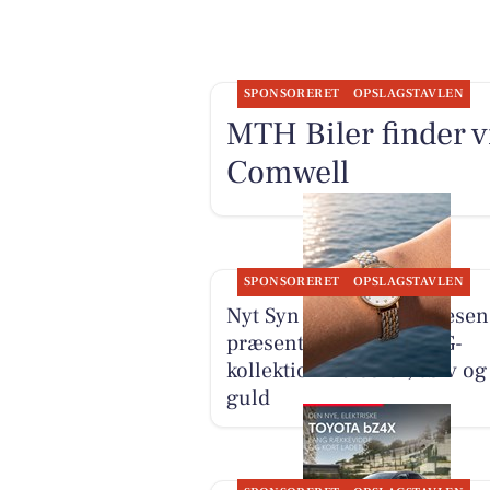
SPONSORERET
OPSLAGSTAVLEN
MTH Biler finder vi
Comwell
SPONSORERET
OPSLAGSTAVLEN
Nyt Syn Brøndum Jeppesen
præsenterer ny BERING-
kollektion i bicolor, sølv og
guld