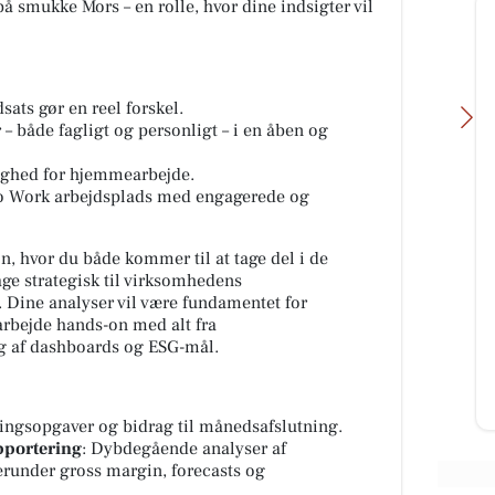
å smukke Mors – en rolle, hvor dine indsigter vil
dsats gør en reel forskel.
 både fagligt og personligt – i en åben og
ghed for hjemmearbejde.
to Work
arbejdsplads med engagerede og
G
KlipTone - Frisør &
n, hvor du både kommer til at tage del i de
Med
Parykhus
e strategisk til virksomhedens
Hejsa Jeg er så klar og glæder mig
Dine analyser vil være fundamentet for
-
til at hjælpe dig med nyt hår efter
 arbejde hands-on med alt fra
,
en fantastisk skøn minderig
g af dashboards og ESG-mål.
sommerferie🌞😎 kh Liane ...
Åbn opslaget
ringsopgaver og bidrag til månedsafslutning.
pportering
: Dybdegående analyser af
under gross margin, forecasts og