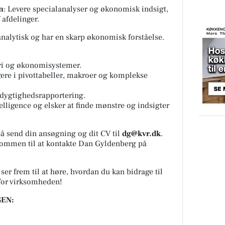
en
: Levere specialanalyser og økonomisk indsigt,
 afdelinger.
analytisk og har en skarp økonomisk forståelse.
ri og økonomisystemer.
gere i pivottabeller, makroer og komplekse
edygtighedsrapportering.
elligence og elsker at finde mønstre og indsigter
å send din ansøgning og dit CV til
dg@kvr.dk
.
kommen til at kontakte Dan Gyldenberg på
er frem til at høre, hvordan du kan bidrage til
for virksomheden!
EN: