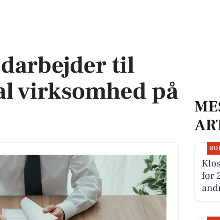
ernational virksomhed på Mors
arbejder til
al virksomhed på
ME
AR
BO
Klos
for 
andr