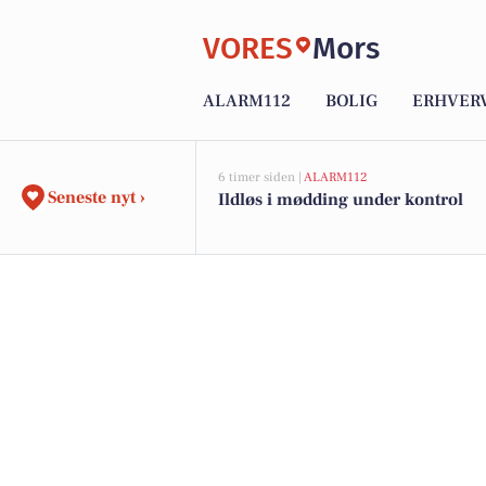
VORES
Mors
ALARM112
BOLIG
ERHVER
6 timer siden |
ALARM112
Seneste nyt ›
Ildløs i mødding under kontrol