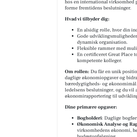
hos en international virksomhed p
forme fremtidens beslutninger.
Hvad vi tilbyder dig:
En alsidig rolle, hvor din in
Gode udviklingsmuligheder –
dynamisk organisation.
Fleksible rammer med muli
En certificeret
Great Place 
kompetente kolleger.
SUVERÆN RENGØRIN
Om rollen:
Du får en unik positio
HUSK ÅBENT LAGERSALG🧽 
daglige økonomiopgaver og bidrag
masser af gode tilbud og en
bæredygtigheds- og økonomimål. 
GRATIS GAVE Torsdag den 6/8
ledelsens beslutninger, og du vil
2026 Fra kl 13-17 Viborgvej 11F
økonomirapportering til udviklin
7800 Sk...
Dine primære opgaver:
Åbn opslaget
Bogholderi
: Daglige bogfø
Økonomisk Analyse og Ra
virksomhedens økonomi, her
budgetopfølgning.