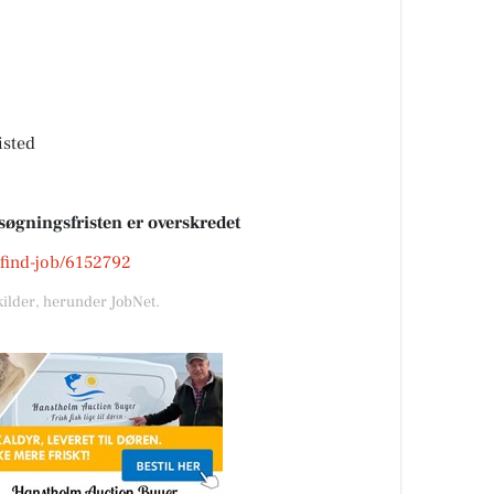
isted
søgningsfristen er overskredet
k/find-job/6152792
kilder, herunder JobNet.