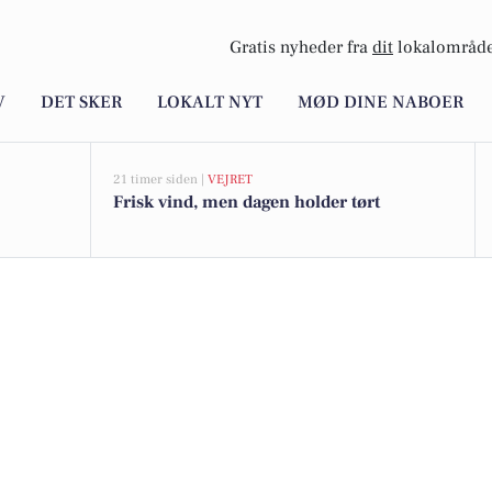
Gratis nyheder fra
dit
lokalområde
V
DET SKER
LOKALT NYT
MØD DINE NABOER
21 timer siden |
VEJRET
Frisk vind, men dagen holder tørt