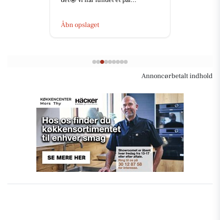
det🤩 Vi har fundet et par...
Åbn opslaget
Annoncørbetalt indhold