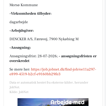
Morsø Kommune
-Virksomheden tilbyder:
dagarbejde
-Arbejdsgiver:
DENCKER A/S, Færøvej, 7900 Nykøbing M
-Ansøgning:
Ansøgningsfrist: 28-07-2026;
- ansøgningsfristen er
overskredet
Se mere her:
https://job.jobnet.dk/find-job/ee11a297-
e899-4519-b2cf-e9160bb29fe3
Data er automatisk hentet fra eksterne kilder, herunder
JobNet.
Kilde: JobNet