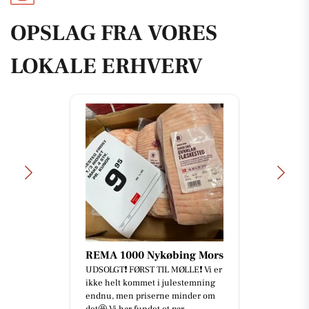
OPSLAG FRA VORES
LOKALE ERHVERV
REMA 1000 Nykøbing Mors
UDSOLGT❗️ FØRST TIL MØLLE❗️ Vi er
ikke helt kommet i julestemning
endnu, men priserne minder om