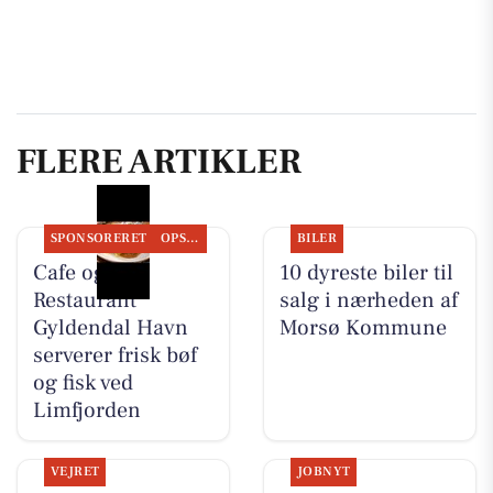
FLERE ARTIKLER
SPONSORERET
OPSLAGSTAVLEN
BILER
Cafe og
10 dyreste biler til
Restaurant
salg i nærheden af
Gyldendal Havn
Morsø Kommune
serverer frisk bøf
og fisk ved
Limfjorden
VEJRET
JOBNYT