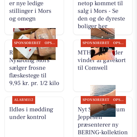
er nye ledige
netop kommet til
stillinger i Mors
salg i Mors - Se
og omegn
den og de dyreste
boliger her
SPONSORERET
OPSLAGSTAVLEN
SPONSORERET
OPSLAGSTAVLEN
REMA 1000
MTH Biler finder
Nykøbing Mors
vinder af gavekort
sælger frosne
til Comwell
flæskestege til
9,95 kr. pr. 1/2 kilo
ALARM112
SPONSORERET
OPSLAGSTAVLEN
Ildløs i mødding
Nyt Syn Brøndum
under kontrol
Jeppesen
præsenterer ny
BERING-kollektion