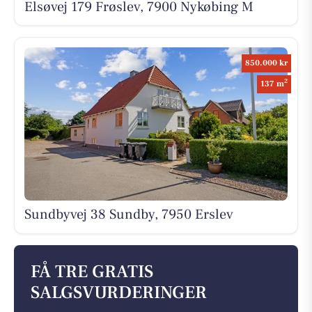
Elsøvej 179 Frøslev, 7900 Nykøbing M
850.000 kr
2
137 m
Sundbyvej 38 Sundby, 7950 Erslev
FÅ TRE GRATIS
SALGSVURDERINGER