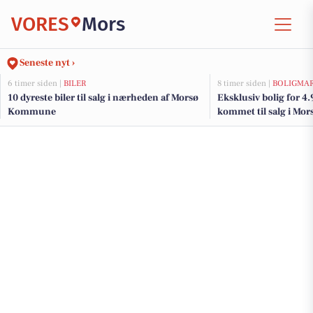
VORES
Mors
Seneste nyt ›
6 timer siden |
BILER
8 timer siden |
BOLIGMA
10 dyreste biler til salg i nærheden af Morsø
Eksklusiv bolig for 4
Kommune
kommet til salg i Mors
boliger her