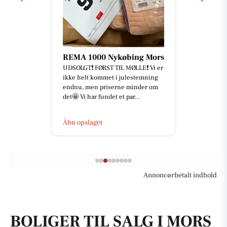
REMA 1000 Nykøbing Mors
UDSOLGT❗️ FØRST TIL MØLLE❗️ Vi er
ikke helt kommet i julestemning
endnu, men priserne minder om
det🤩 Vi har fundet et par...
Åbn opslaget
Annoncørbetalt indhold
BOLIGER TIL SALG I MORS