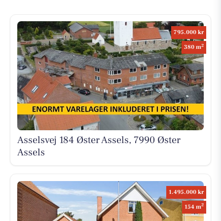
795.000 kr
2
380 m
Asselsvej 184 Øster Assels, 7990 Øster
Assels
1.495.000 kr
2
154 m