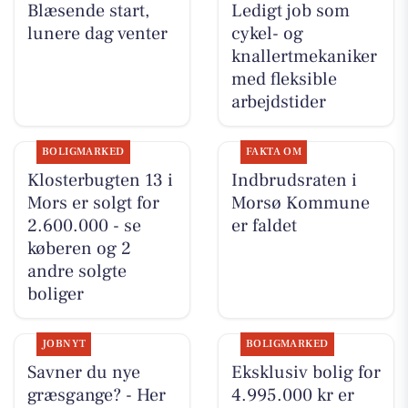
Blæsende start,
Ledigt job som
lunere dag venter
cykel- og
knallertmekaniker
med fleksible
arbejdstider
BOLIGMARKED
FAKTA OM
Klosterbugten 13 i
Indbrudsraten i
Mors er solgt for
Morsø Kommune
2.600.000 - se
er faldet
køberen og 2
andre solgte
boliger
JOBNYT
BOLIGMARKED
Savner du nye
Eksklusiv bolig for
græsgange? - Her
4.995.000 kr er