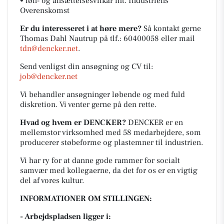
• løn- og ansættelsesvilkår iht. Industriens
Overenskomst
Er du interesseret i at høre mere?
Så kontakt gerne
Thomas Dahl Nautrup på tlf.: 60400058 eller mail
tdn@dencker.net
.
Send venligst din ansøgning og CV til:
job@dencker.net
Vi behandler ansøgninger løbende og med fuld
diskretion. Vi venter gerne på den rette.
Hvad og hvem er DENCKER?
DENCKER er en
mellemstor virksomhed med 58 medarbejdere, som
producerer støbeforme og plastemner til industrien.
Vi har ry for at danne gode rammer for socialt
samvær med kollegaerne, da det for os er en vigtig
del af vores kultur.
INFORMATIONER OM STILLINGEN:
- Arbejdspladsen ligger i: