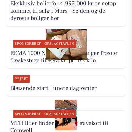
Eksklusiv bolig for 4.995.000 kr er netop
kommet til salg i Mors - Se den og de
dyreste boliger her
SPONSORERET
OPSLAGSTAVLEN
REMA 1000 Nykøbing Mors sælger frosne
flæskestege til 9,95 kr. pr. 1/2 kilo
VEJRET
Blæsende start, lunere dag venter
SPONSORERET
OPSLAGSTAVLEN
MTH Biler finder vinder af gavekort til
Comwell