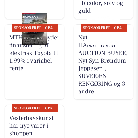
i bicolor, sølv og
guld
SPONSORERET
OPSLAGSTAVLEN
SPONSORERET
OPSLAGSTAVLEN
MTH Biler tilbyder
Nyt fra
finansiering af
HANSTHOLM
elektrisk Toyota til
AUCTION BUYER,
1,99% i variabel
Nyt Syn Brøndum
rente
Jeppesen ,
SUVERÆN
RENGØRING og 3
andre
SPONSORERET
OPSLAGSTAVLEN
Vesterhavskunst
har nye varer i
shoppen