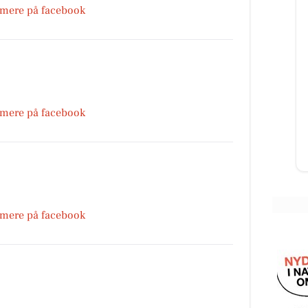
 mere på facebook
G
REMA 1000 Nykøbing Mors
Med
UDSOLGT❗️ FØRST TIL MØLLE❗️ Vi er
ikke helt kommet i julestemning
-
endnu, men priserne minder om
 mere på facebook
,
det🤩 Vi har fundet et par...
Åbn opslaget
 mere på facebook