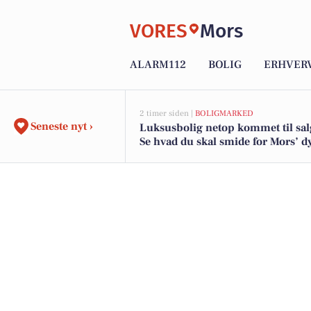
VORES
Mors
ALARM112
BOLIG
ERHVER
2 timer siden |
BOLIGMARKED
Seneste nyt ›
Luksusbolig netop kommet til sal
Se hvad du skal smide for Mors’ d
adresser her