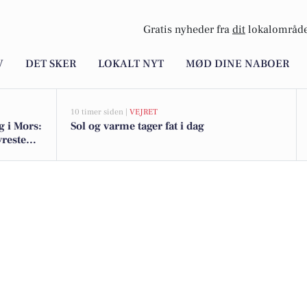
Gratis nyheder fra
dit
lokalområde
V
DET SKER
LOKALT NYT
MØD DINE NABOER
10 timer siden |
VEJRET
g i Mors:
Sol og varme tager fat i dag
yreste