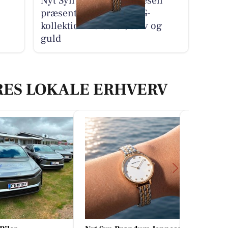
Nyt Syn Brøndum Jeppesen
præsenterer ny BERING-
kollektion i bicolor, sølv og
guld
RES LOKALE ERHVERV