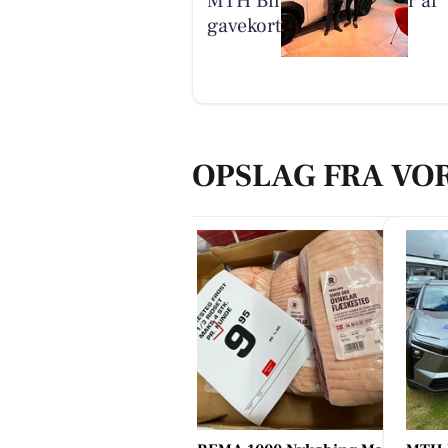
MTH Biler finder vinder af
gavekort til Comwell
OPSLAG FRA VO