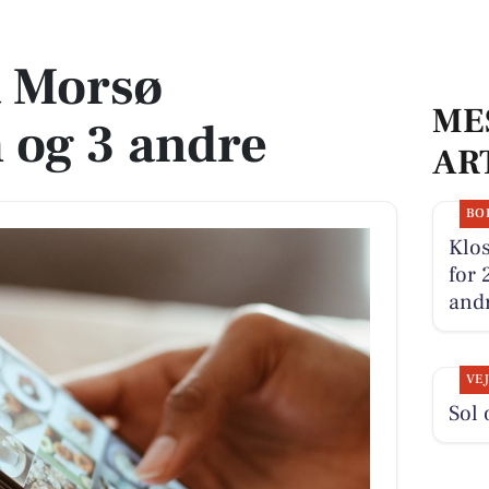
ndre
a Morsø
ME
og 3 andre
AR
BO
Klos
for 
andr
VE
Sol 