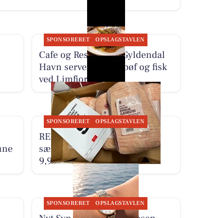
SPONSORERET
OPSLAGSTAVLEN
Cafe og Restaurant Gyldendal
Havn serverer frisk bøf og fisk
ved Limfjorden
SPONSORERET
OPSLAGSTAVLEN
REMA 1000 Nykøbing Mors
une
sælger frosne flæskestege til
9,95 kr. pr. 1/2 kilo
SPONSORERET
OPSLAGSTAVLEN