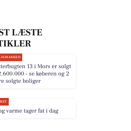
ST LÆSTE
TIKLER
LIGMARKED
terbugten 13 i Mors er solgt
2.600.000 - se køberen og 2
e solgte boliger
JRET
og varme tager fat i dag