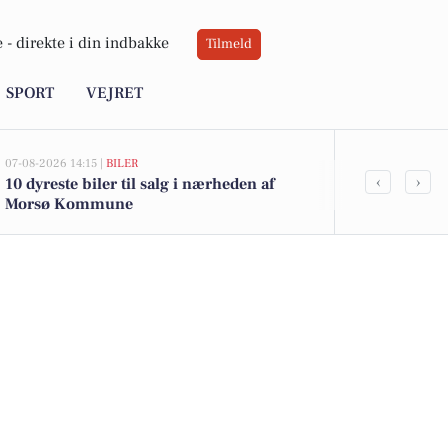
 -
direkte i din indbakke
Tilmeld
SPORT
VEJRET
07-08-2026 14:15 |
BILER
06-08-2026 20:0
‹
›
10 dyreste biler til salg i nærheden af
Ildløs i mød
Morsø Kommune