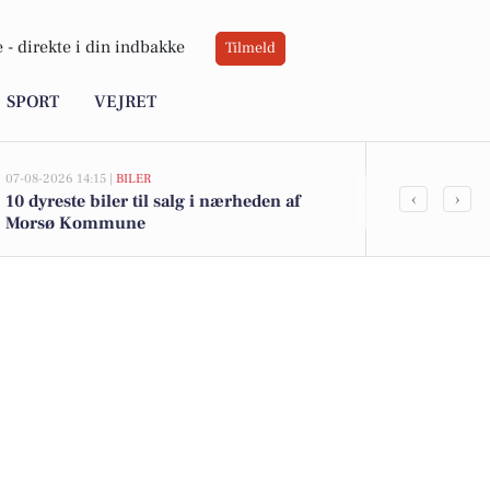
 -
direkte i din indbakke
Tilmeld
SPORT
VEJRET
07-08-2026 14:15 |
BILER
06-08-2026 20:0
‹
›
10 dyreste biler til salg i nærheden af
Ildløs i mød
Morsø Kommune