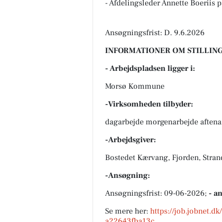
- Afdelingsleder Annette Boeriis på
Ansøgningsfrist: D. 9.6.2026
INFORMATIONER OM STILLING
- Arbejdspladsen ligger i:
Morsø Kommune
-Virksomheden tilbyder:
dagarbejde morgenarbejde aftenar
-Arbejdsgiver:
Bostedet Kærvang, Fjorden, Stra
-Ansøgning:
Ansøgningsfrist: 09-06-2026;
- a
Se mere her:
https://job.jobnet.d
a22643fba13c