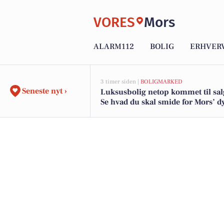
VORES
Mors
ALARM112
BOLIG
ERHVER
3 timer siden |
BOLIGMARKED
Seneste nyt ›
Luksusbolig netop kommet til sal
Se hvad du skal smide for Mors’ d
adresser her