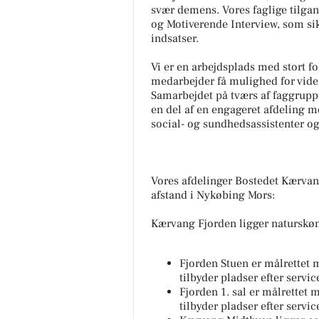
svær demens. Vores faglige tilg
og Motiverende Interview, som si
indsatser.
Vi er en arbejdsplads med stort f
medarbejder få mulighed for vide
Samarbejdet på tværs af faggrupper
SUVERÆ
en del af en engageret afdeling m
HUSK ÅBEN
social- og sundhedsassistenter 
masser af g
GRATIS GAVE
2026 Fra kl 
7800 Sk...
Vores afdelinger
Bostedet Kærvang
afstand i Nykøbing Mors:
Åbn opslag
Kærvang Fjorden ligger naturskønt
Fjorden Stuen er målrett
tilbyder pladser efter servi
Fjorden 1. sal er målrettet
tilbyder pladser efter servi