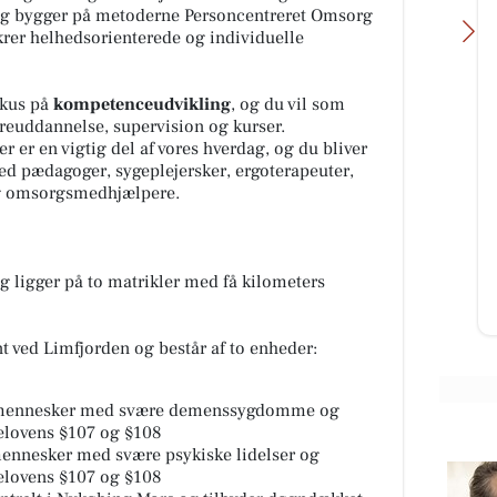
ang bygger på metoderne Personcentreret Omsorg
krer helhedsorienterede og individuelle
okus på
kompetenceudvikling
, og du vil som
reuddannelse, supervision og kurser.
 er en vigtig del af vores hverdag, og du bliver
N RENGØRING
REMA 1000 Nykøbing Mors
ed pædagoger, sygeplejersker, ergoterapeuter,
T LAGERSALG🧽 Med
UDSOLGT❗️ FØRST TIL MØLLE❗️ Vi er
og omsorgsmedhjælpere.
ode tilbud og en
ikke helt kommet i julestemning
 Torsdag den 6/8-
endnu, men priserne minder om
13-17 Viborgvej 11F,
det🤩 Vi har fundet et par...
 ligger på to matrikler med få kilometers
Åbn opslaget
et
 ved Limfjorden og består af to enheder:
et mennesker med svære demenssygdomme og
celovens §107 og §108
 mennesker med svære psykiske lidelser og
celovens §107 og §108