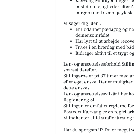
Kærvang Midtbyen ligger ce
bostøtte i lejligheder efter
borgere med svære psykiske 
Vi søger dig, der...
Er uddannet pædagog og har 
demensområdet
Har lyst til at arbejde recov
Trives i en hverdag med bå
Bidrager aktivt til et trygt
Løn- og ansættelsesforhold Stillin
snarest derefter.
Stillingerne er på 37 timer med ar
efter eget ønske. Der er mulighed
dette ønskes.
Løn- og ansættelsesvilkår i hen
Regioner og SL.
Stillingen er omfattet reglerne for
Bostedet Kærvang er en røgfri arb
Vi indhenter altid straffeattest o
Har du spørgsmål? Du er meget ve