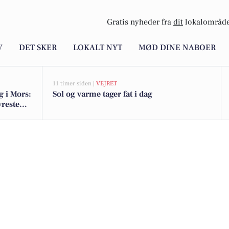
Gratis nyheder fra
dit
lokalområde
V
DET SKER
LOKALT NYT
MØD DINE NABOER
11 timer siden |
VEJRET
g i Mors:
Sol og varme tager fat i dag
yreste