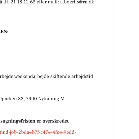
 tlf. 21 18 12 65 eller mail: a.boeriis@rn.dk
EN:
bejde weekendarbejde skiftende arbejdstid
ndparken 82, 7900 Nykøbing M
nsøgningsfristen er overskredet
k/find-job/2bda4b7f-c474-4fe4-9edd-