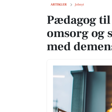
Pædagog til specialiseret omsorg og st
ARTIKLER
Jobnyt
Pædagog til 
omsorg og s
med demens