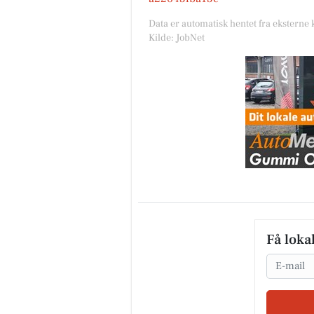
Data er automatisk hentet fra eksterne 
Kilde: JobNet
Få loka
Email