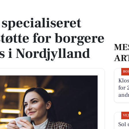
øtte for borgere med demens i Nordjylland
specialiseret
tøtte for borgere
ME
 i Nordjylland
AR
BO
Klos
for 
andr
VE
Sol 