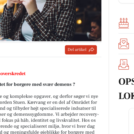
Del artikel
 overskredet
OP
litet for borgere med svær demens ?
LO
e og komplekse opgaver, og derfor søger vi nye
jorden Stuen. Kærvang er en del af Området for
nd og tilbyder højt specialiserede indsatser til
lser og demenssygdomme. Vi arbejder recovery-
fokus på håb, identitet og livskvalitet. Hos os
ærende og specialiseret miljø, hvor vi hver dag
hed og meningsfulde øjeblikke for borgere med