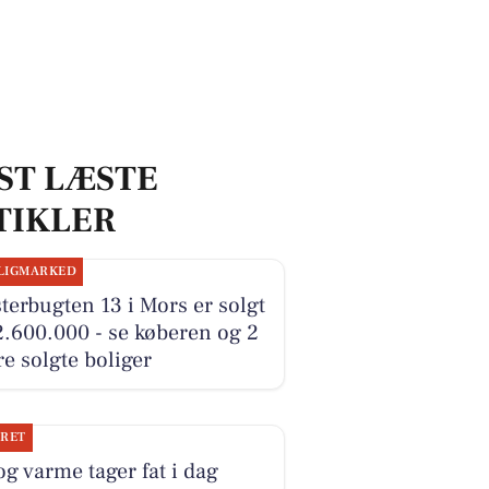
ST LÆSTE
TIKLER
LIGMARKED
terbugten 13 i Mors er solgt
2.600.000 - se køberen og 2
e solgte boliger
JRET
og varme tager fat i dag