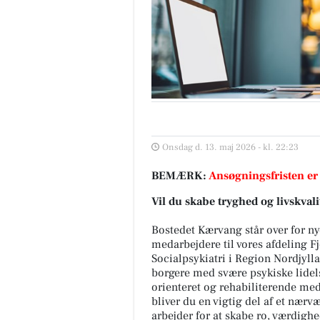
Onsdag d. 13. maj 2026 - kl. 22:23
BEMÆRK:
Ansøgningsfristen er
Vil du skabe tryghed og livskva
Bostedet Kærvang står over for ny
medarbejdere til vores afdeling F
Socialpsykiatri i Region Nordjylla
borgere med svære psykiske lide
orienteret og rehabiliterende med 
bliver du en vigtig del af et nærv
arbejder for at skabe ro, værdig