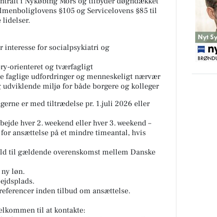
ntralt i Nykøbing Mors og tilbyder døgndækket
 Almenboliglovens §105 og Servicelovens §85 til
lidelser.
interesse for socialpsykiatri og
ery-orienteret og tværfagligt
de faglige udfordringer og menneskeligt nærvær
 og udviklende miljø for både borgere og kolleger
gerne er med tiltrædelse pr. 1.juli 2026 eller
bejde hver 2. weekend eller hver 3. weekend –
 for ansættelse på et mindre timeantal, hvis
hold til gældende overenskomst mellem Danske
 ny løn.
ejdsplads.
g referencer inden tilbud om ansættelse.
lkommen til at kontakte: