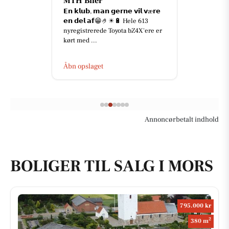
MTH Biler
𝗘𝗻 𝗸𝗹𝘂𝗯, 𝗺𝗮𝗻 𝗴𝗲𝗿𝗻𝗲 𝘃𝗶𝗹 𝘃æ𝗿𝗲
𝗲𝗻 𝗱𝗲𝗹 𝗮𝗳😁🤌☀🔋 Hele 613
nyregistrerede Toyota bZ4X'ere er
kørt med ...
Åbn opslaget
Annoncørbetalt indhold
BOLIGER TIL SALG I MORS
795.000 kr
2
380 m