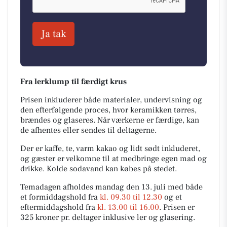
Ja tak
Fra lerklump til færdigt krus
Prisen inkluderer både materialer, undervisning og
den efterfølgende proces, hvor keramikken tørres,
brændes og glaseres. Når værkerne er færdige, kan
de afhentes eller sendes til deltagerne.
Der er kaffe, te, varm kakao og lidt sødt inkluderet,
og gæster er velkomne til at medbringe egen mad og
drikke. Kolde sodavand kan købes på stedet.
Temadagen afholdes mandag den 13. juli med både
et formiddagshold fra
kl. 09.30 til 12.30
og et
eftermiddagshold fra
kl. 13.00 til 16.00
. Prisen er
325 kroner pr. deltager inklusive ler og glasering.