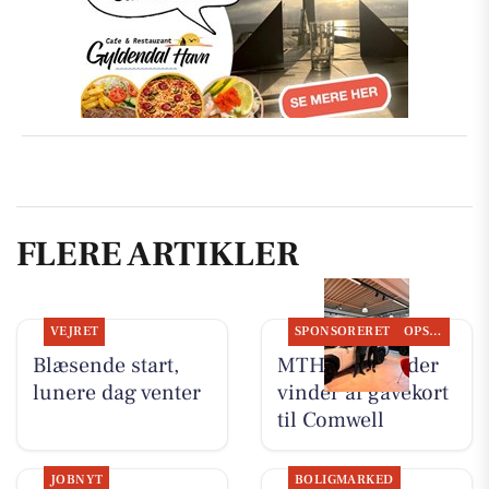
FLERE ARTIKLER
VEJRET
SPONSORERET
OPSLAGSTAVLEN
Blæsende start,
MTH Biler finder
lunere dag venter
vinder af gavekort
til Comwell
JOBNYT
BOLIGMARKED