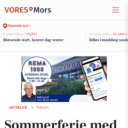
VORES
Mors
Seneste nyt ›
5 timer siden |
VEJRET
14 timer siden |
ALARM11
Blæsende start, lunere dag venter
Ildløs i mødding und
Sommerferie med ler mellem hænderne: Vesterhavskunst inviterer ti
ARTIKLER
Erhverv
Sommerferie med