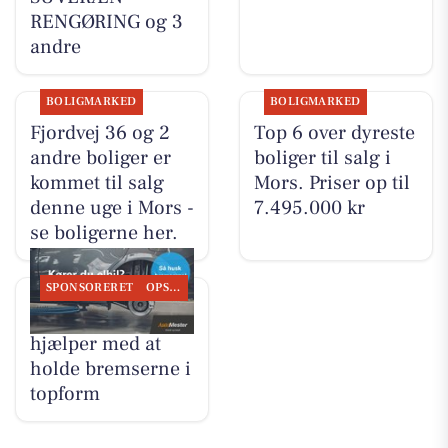
RENGØRING og 3
andre
BOLIGMARKED
BOLIGMARKED
Fjordvej 36 og 2
Top 6 over dyreste
andre boliger er
boliger til salg i
kommet til salg
Mors. Priser op til
denne uge i Mors -
7.495.000 kr
se boligerne her.
SPONSORERET
OPSLAGSTAVLEN
GUMMI-OLE
hjælper med at
holde bremserne i
topform