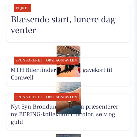
VEJRET
Blæsende start, lunere dag
venter
SPONSORERET
OPSLAGSTAVLEN
MTH Biler finder vinder af gavekort til
Comwell
SPONSORERET
OPSLAGSTAVLEN
Nyt Syn Brøndum Jeppesen præsenterer
ny BERING-kollektion i bicolor, sølv og
guld