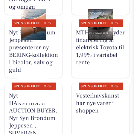
og omegn
SPONSORERET
OPSLAGSTAVLEN
SPONSORERET
OPSLAGSTAVLEN
Nyt Syn Brøndum
MTH Biler tilbyder
Jeppesen
finansiering af
præsenterer ny
elektrisk Toyota til
BERING-kollektion
1,99% i variabel
i bicolor, sølv og
rente
guld
SPONSORERET
OPSLAGSTAVLEN
SPONSORERET
OPSLAGSTAVLEN
Nyt fra
Vesterhavskunst
HANSTHOLM
har nye varer i
AUCTION BUYER,
shoppen
Nyt Syn Brøndum
Jeppesen ,
SUVERÆN