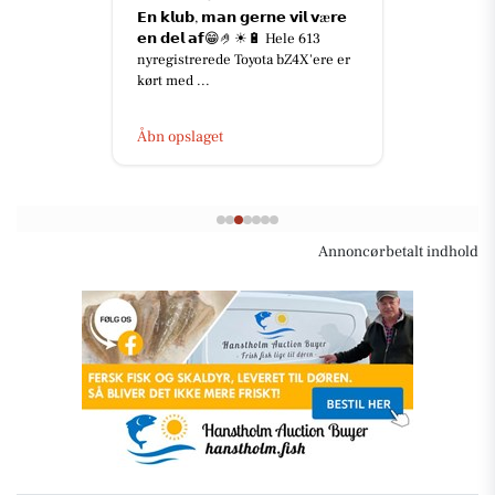
𝗘𝗻 𝗸𝗹𝘂𝗯, 𝗺𝗮𝗻 𝗴𝗲𝗿𝗻𝗲 𝘃𝗶𝗹 𝘃æ𝗿𝗲
𝗲𝗻 𝗱𝗲𝗹 𝗮𝗳😁🤌☀🔋 Hele 613
nyregistrerede Toyota bZ4X'ere er
kørt med ...
Åbn opslaget
Annoncørbetalt indhold