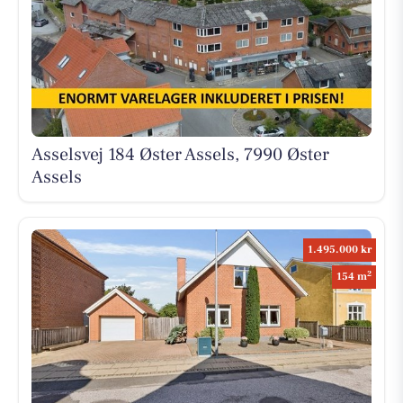
Asselsvej 184 Øster Assels, 7990 Øster
Assels
1.495.000 kr
2
154 m