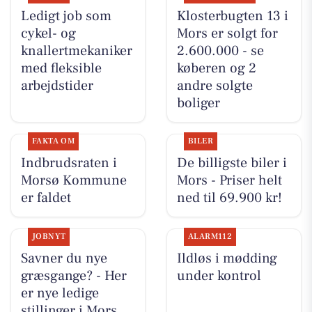
Ledigt job som
Klosterbugten 13 i
cykel- og
Mors er solgt for
knallertmekaniker
2.600.000 - se
med fleksible
køberen og 2
arbejdstider
andre solgte
boliger
FAKTA OM
BILER
Indbrudsraten i
De billigste biler i
Morsø Kommune
Mors - Priser helt
er faldet
ned til 69.900 kr!
JOBNYT
ALARM112
Savner du nye
Ildløs i mødding
græsgange? - Her
under kontrol
er nye ledige
stillinger i Mors