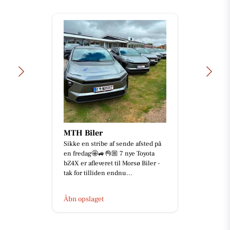
MTH Biler
Sikke en stribe af sende afsted på
en fredag🤩🚙👌🏼 7 nye Toyota
bZ4X er afleveret til Morsø Biler -
tak for tilliden endnu...
Åbn opslaget