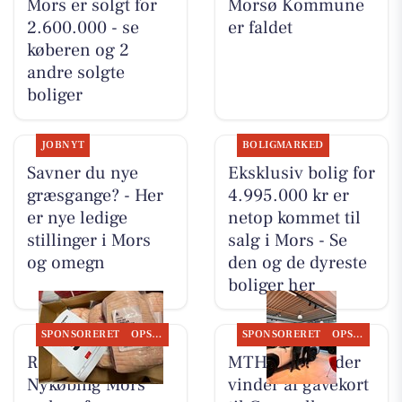
Mors er solgt for
Morsø Kommune
2.600.000 - se
er faldet
køberen og 2
andre solgte
boliger
JOBNYT
BOLIGMARKED
Savner du nye
Eksklusiv bolig for
græsgange? - Her
4.995.000 kr er
er nye ledige
netop kommet til
stillinger i Mors
salg i Mors - Se
og omegn
den og de dyreste
boliger her
SPONSORERET
OPSLAGSTAVLEN
SPONSORERET
OPSLAGSTAVLEN
REMA 1000
MTH Biler finder
Nykøbing Mors
vinder af gavekort