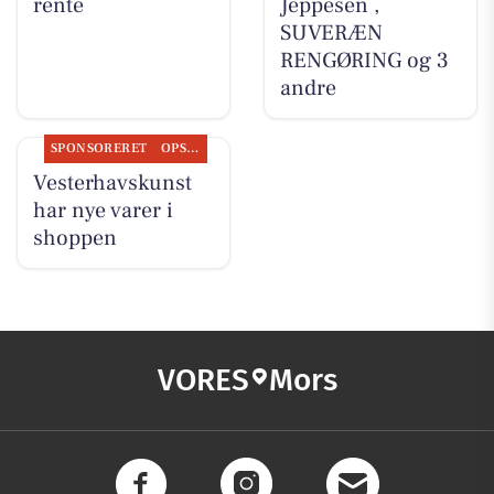
rente
Jeppesen ,
SUVERÆN
RENGØRING og 3
andre
SPONSORERET
OPSLAGSTAVLEN
Vesterhavskunst
har nye varer i
shoppen
VORES
Mors