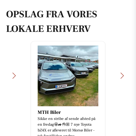
OPSLAG FRA VORES
LOKALE ERHVERV
MTH Biler
Sikke en stribe af sende afsted på
en fredag🤩🚙👌🏼 7 nye Toyota
bZ4X er afleveret til Morsø Biler -
tak for tilliden endnu...