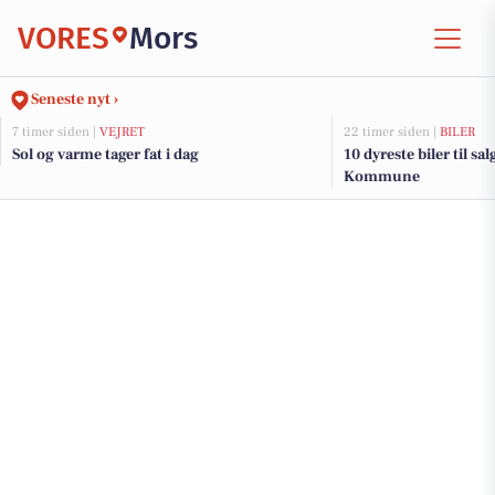
VORES
Mors
Seneste nyt ›
7 timer siden |
VEJRET
22 timer siden |
BILER
Sol og varme tager fat i dag
10 dyreste biler til s
Kommune