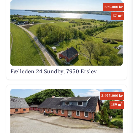
695.000 kr
2
57 m
Fælleden 24 Sundby, 7950 Erslev
2.975.000 kr
2
189 m