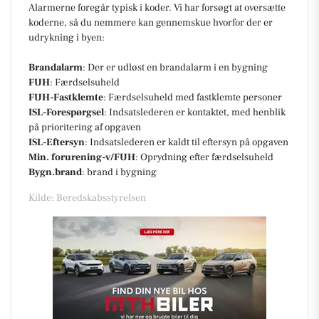
Alarmerne foregår typisk i koder. Vi har forsøgt at oversætte
koderne, så du nemmere kan gennemskue hvorfor der er
udrykning i byen:
Brandalarm
: Der er udløst en brandalarm i en bygning
FUH
: Færdselsuheld
FUH-Fastklemte
: Færdselsuheld med fastklemte personer
ISL-Forespørgsel
: Indsatslederen er kontaktet, med henblik
på prioritering af opgaven
ISL-Eftersyn
: Indsatslederen er kaldt til eftersyn på opgaven
Min. forurening-v/FUH
: Oprydning efter færdselsuheld
Bygn.brand
: brand i bygning
Kilde: Beredskabsstyrelsen