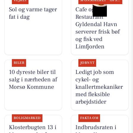
VEJRET
SPONSORERET
OPSLAGSTAVLEN
Sol og varme tager
Cafe og
fat i dag
Restaurant
Gyldendal Havn
serverer frisk bøf
og fisk ved
Limfjorden
BILER
JOBNYT
10 dyreste biler til
Ledigt job som
salg i nærheden af
cykel- og
Morsø Kommune
knallertmekaniker
med fleksible
arbejdstider
BOLIGMARKED
FAKTA OM
Klosterbugten 13 i
Indbrudsraten i