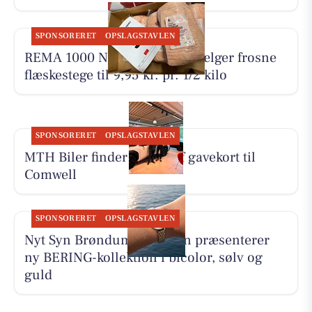
SPONSORERET
OPSLAGSTAVLEN
REMA 1000 Nykøbing Mors sælger frosne
flæskestege til 9,95 kr. pr. 1/2 kilo
SPONSORERET
OPSLAGSTAVLEN
MTH Biler finder vinder af gavekort til
Comwell
SPONSORERET
OPSLAGSTAVLEN
Nyt Syn Brøndum Jeppesen præsenterer
ny BERING-kollektion i bicolor, sølv og
guld