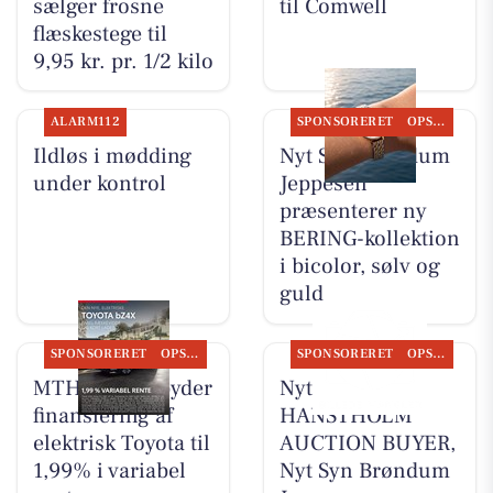
sælger frosne
til Comwell
flæskestege til
9,95 kr. pr. 1/2 kilo
ALARM112
SPONSORERET
OPSLAGSTAVLEN
Ildløs i mødding
Nyt Syn Brøndum
under kontrol
Jeppesen
præsenterer ny
BERING-kollektion
i bicolor, sølv og
guld
SPONSORERET
OPSLAGSTAVLEN
SPONSORERET
OPSLAGSTAVLEN
MTH Biler tilbyder
Nyt fra
finansiering af
HANSTHOLM
elektrisk Toyota til
AUCTION BUYER,
1,99% i variabel
Nyt Syn Brøndum