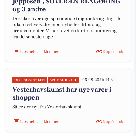
Jeppesen , SUVERÆN RENGØRING
og 3 andre
Der sker hver uge spændende ting omkring dig i det
lokale erhvervsliv med nyheder, tilbud og
arrangementer. Vi har lavet en kort opsummering
fra de seneste dage
Læs hele artiklen her
Kopiér link
05-08-2026 14:31
OPSLAGSTAVLEN
SPONSORERET
Vesterhavskunst har nye varer i
shoppen
Så er der nyt fra Vesterhavskunst
Læs hele artiklen her
Kopiér link