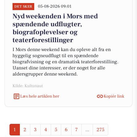
05-08-2026 09:01
DET SKER
Nyd weekenden i Mors med
spændende udflugter,
biografoplevelser og
teaterforestillinger
I Mors denne weekend kan du opleve alt fra en
hyggelig sogneudflugt til en spændende
biografvisning og en dramatisk teaterforestilling.
Uanset dine interesser, er der noget for alle
aldersgrupper denne weekend.
Kilde: Kultunaut
Læs hele artiklen her
Kopiér link
1
2
3
4
5
6
7
...
275