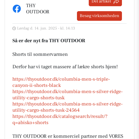
Del artikel
THY
OUTDOOR
Besøg virksomheden
Lørdag d. 14. jun. 2025 - kl. 14:13
Så er der nyt fra THY OUTDOOR
Shorts til sommervarmen
Derfor har vi taget massere af lækre shorts hjem!
https://thyoutdoor.dk/columbia-men-s-triple-
canyon-ii-shorts-black
https://thyoutdoor.dk/columbia-men-s-silver-ridge-
utility-cargo-shorts-tusk
https://thyoutdoor.dk/columbia-men-s-silver-ridge-
utility-cargo-shorts-tusk-24564
https://thyoutdoor.dk/catalogsearch/result/?
q=abisko+shorts
THY OUTDOOR er kommerciel partner med VORES