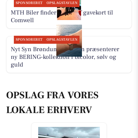
SPONSORERET
OPSLAGSTAVLEN
MTH Biler finder vinder af gavekort til
Comwell
SPONSORERET
OPSLAGSTAVLEN
Nyt Syn Brøndum Jeppesen præsenterer
ny BERING-kollektion i bicolor, sølv og
guld
OPSLAG FRA VORES
LOKALE ERHVERV