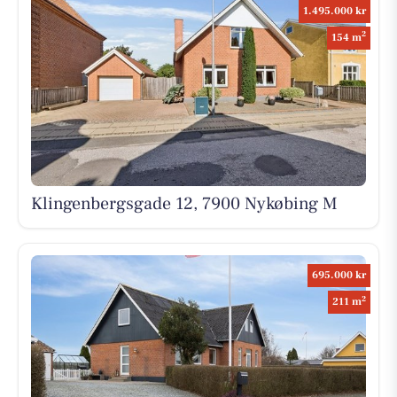
1.495.000 kr
2
154 m
Klingenbergsgade 12, 7900 Nykøbing M
695.000 kr
2
211 m