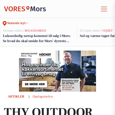
VORES
Mors
Seneste nyt ›
14 timer siden |
BOLIGMARKED
22 timer siden |
VEJRET
Luksusbolig netop kommet til salg i Mors:
Sol og varme tager fat
Se hvad du skal smide for Mors’ dyreste
adresser her
THY OUTDOOR præsenterer nye shorts til sommervarmen
ARTIKLER
Opslagstavlen
THY OUTDOOR