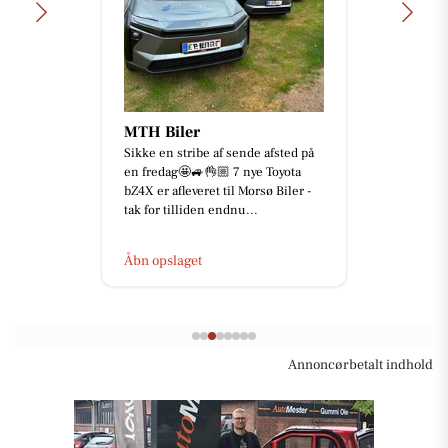
MTH Biler
Sikke en stribe af sende afsted på
en fredag🤩🚙👌🏼 7 nye Toyota
bZ4X er afleveret til Morsø Biler -
tak for tilliden endnu...
Åbn opslaget
Annoncørbetalt indhold