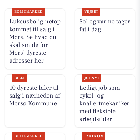
BOLIGMARKED
VEJRET
Luksusbolig netop
Sol og varme tager
kommet til salg i
fat i dag
Mors: Se hvad du
skal smide for
Mors’ dyreste
adresser her
BILER
JOBNYT
10 dyreste biler til
Ledigt job som
salg i nærheden af
cykel- og
Morsø Kommune
knallertmekaniker
med fleksible
arbejdstider
BOLIGMARKED
FAKTA OM