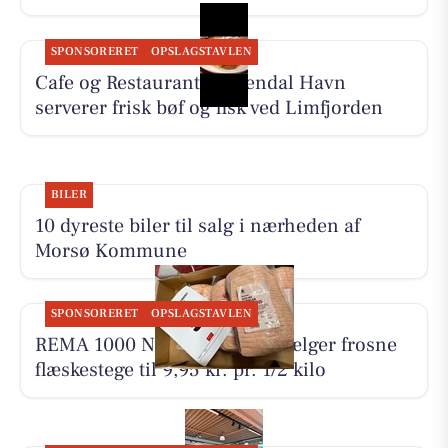
SPONSORERET
OPSLAGSTAVLEN
Cafe og Restaurant Gyldendal Havn
serverer frisk bøf og fisk ved Limfjorden
BILER
10 dyreste biler til salg i nærheden af
Morsø Kommune
SPONSORERET
OPSLAGSTAVLEN
REMA 1000 Nykøbing Mors sælger frosne
flæskestege til 9,95 kr. pr. 1/2 kilo