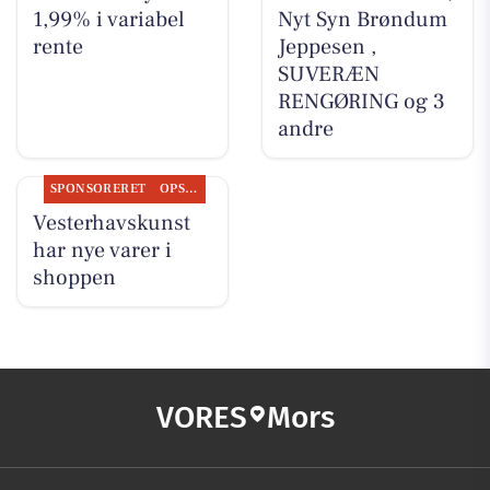
1,99% i variabel
Nyt Syn Brøndum
rente
Jeppesen ,
SUVERÆN
RENGØRING og 3
andre
SPONSORERET
OPSLAGSTAVLEN
Vesterhavskunst
har nye varer i
shoppen
VORES
Mors