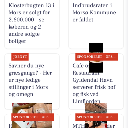
Klosterbugten 13 i
Indbrudsraten i
Mors er solgt for
Morsø Kommune
2.600.000 - se
er faldet
køberen og 2
andre solgte
boliger
JOBNYT
SPONSORERET
OPSLAGSTAVLEN
Savner du nye
Cafe og
græsgange? - Her
Restaurant
er nye ledige
Gyldendal Havn
stillinger i Mors
serverer frisk bøf
og omegn
og fisk ved
Limfjorden
SPONSORERET
OPSLAGSTAVLEN
SPONSORERET
OPSLAGSTAVLEN
REMA 1000
MTH Biler finder