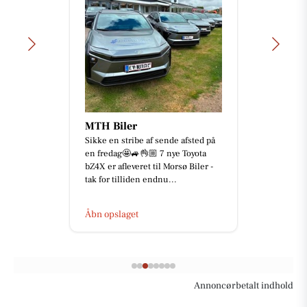
MTH Biler
Sikke en stribe af sende afsted på
en fredag🤩🚙👌🏼 7 nye Toyota
bZ4X er afleveret til Morsø Biler -
tak for tilliden endnu...
Åbn opslaget
Annoncørbetalt indhold