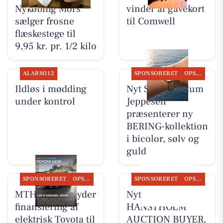
Nykøbing Mors
vinder af gavekort
sælger frosne
til Comwell
flæskestege til
9,95 kr. pr. 1/2 kilo
ALARM112
SPONSORERET
OPSLAGSTAVLEN
Ildløs i mødding
Nyt Syn Brøndum
under kontrol
Jeppesen
præsenterer ny
BERING-kollektion
i bicolor, sølv og
guld
SPONSORERET
OPSLAGSTAVLEN
SPONSORERET
OPSLAGSTAVLEN
MTH Biler tilbyder
Nyt fra
finansiering af
HANSTHOLM
elektrisk Toyota til
AUCTION BUYER,