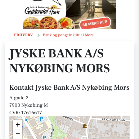
Jyske Bank A/S Nykøbing Mors
ERHVERV
Bank og pengeinstitut i Mors
JYSKE BANK A/S
NYKØBING MORS
Kontakt Jyske Bank A/S Nykøbing Mors
Algade 2
7900 Nykøbing M
CVR: 17616617
+
−