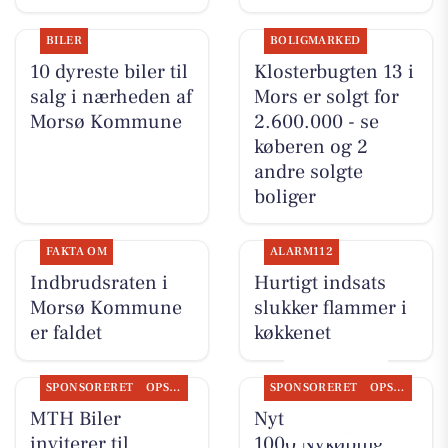
BILER
BOLIGMARKED
10 dyreste biler til
Klosterbugten 13 i
salg i nærheden af
Mors er solgt for
Morsø Kommune
2.600.000 - se
køberen og 2
andre solgte
boliger
FAKTA OM
ALARM112
Indbrudsraten i
Hurtigt indsats
Morsø Kommune
slukker flammer i
er faldet
køkkenet
SPONSORERET
OPSLAGSTAVLEN
SPONSORERET
OPSLAGSTAVLEN
MTH Biler
Nyt fra REMA
inviterer til
1000 Nykøbing