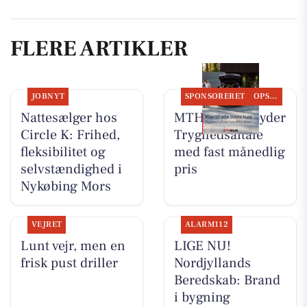
FLERE ARTIKLER
JOBNYT
SPONSORERET
OPSLAGSTAVLEN
Nattesælger hos
MTH Biler tilbyder
Circle K: Frihed,
Tryghedsaftale
fleksibilitet og
med fast månedlig
selvstændighed i
pris
Nykøbing Mors
VEJRET
ALARM112
Lunt vejr, men en
LIGE NU!
frisk pust driller
Nordjyllands
Beredskab: Brand
i bygning