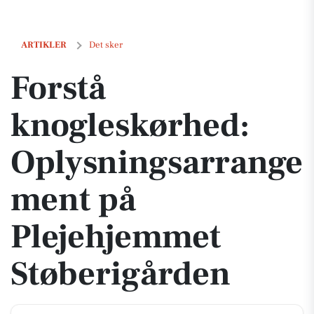
Forstå knogleskørhed: Oplysningsarrangement på Plejehjemmet Stø
ARTIKLER
Det sker
Forstå
knogleskørhed:
Oplysningsarrange
ment på
Plejehjemmet
Støberigården