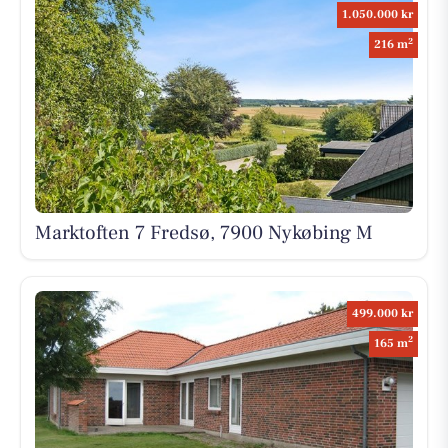
1.050.000 kr
2
216 m
Marktoften 7 Fredsø, 7900 Nykøbing M
499.000 kr
2
165 m