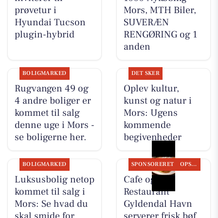
prøvetur i
Mors, MTH Biler,
Hyundai Tucson
SUVERÆN
plugin-hybrid
RENGØRING og 1
anden
BOLIGMARKED
DET SKER
Rugvangen 49 og
Oplev kultur,
4 andre boliger er
kunst og natur i
kommet til salg
Mors: Ugens
denne uge i Mors -
kommende
se boligerne her.
begivenheder
BOLIGMARKED
SPONSORERET
OPSLAGSTAVLEN
Luksusbolig netop
Cafe og
kommet til salg i
Restaurant
Mors: Se hvad du
Gyldendal Havn
skal smide for
serverer frisk bøf