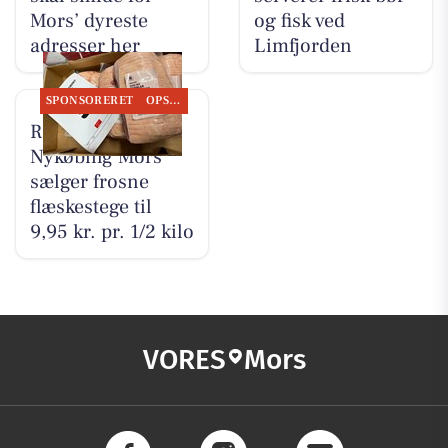
Mors’ dyreste
og fisk ved
adresser her
Limfjorden
SPONSORERET
OPSLAGSTAVLEN
REMA 1000
Nykøbing Mors
sælger frosne
flæskestege til
9,95 kr. pr. 1/2 kilo
VORES
Mors