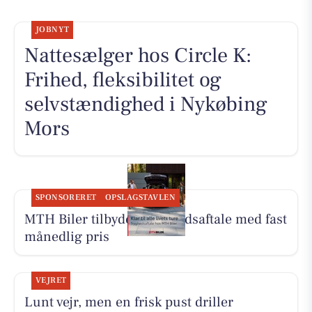
JOBNYT
Nattesælger hos Circle K:
Frihed, fleksibilitet og
selvstændighed i Nykøbing
Mors
SPONSORERET
OPSLAGSTAVLEN
MTH Biler tilbyder Tryghedsaftale med fast
månedlig pris
VEJRET
Lunt vejr, men en frisk pust driller