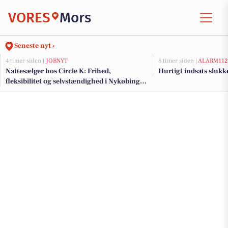
VORES
Mors
Seneste nyt ›
4 timer siden |
JOBNYT
8 timer siden |
ALARM112
Nattesælger hos Circle K: Frihed,
Hurtigt indsats sluk
fleksibilitet og selvstændighed i Nykøbing
Mors