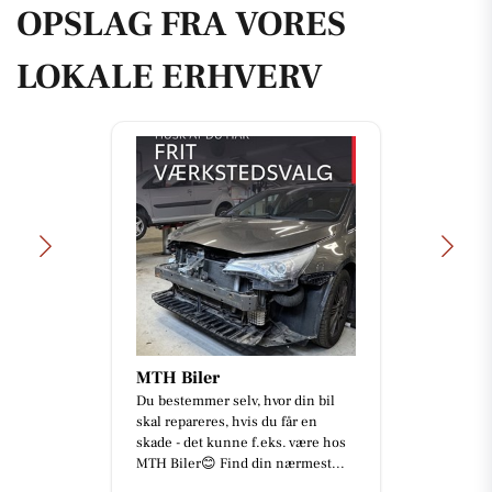
OPSLAG FRA VORES
LOKALE ERHVERV
MTH Biler
Du bestemmer selv, hvor din bil
skal repareres, hvis du får en
skade - det kunne f.eks. være hos
MTH Biler😊 Find din nærmest...