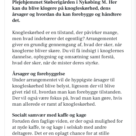
Plejehjemmet Støberigården i Nykøbing M. Her
kan du blive klogere på knogleskørhed, dens
årsager og hvordan du kan forebygge og håndtere
det.
Knogleskørhed er en tilstand, der påvirker mange,
men hvad indebærer det egentlig? Arrangementet
giver en grundig gennemgang af, hvad der sker, når
knoglerne bliver skøre. Du vil få indsigt i knoglernes
dannelse, opbygning og omsætning samt forstå,
hvad der sker, når de mister deres styrke.
Årsager og forebyggelse
Under arrangementet vil de hyppigste årsager til
knogleskørhed blive belyst, ligesom der vil blive
givet råd til, hvordan man kan forebygge tilstanden.
Der vil også være fokus på, hvad man kan gøre, hvis
man allerede er ramt af knogleskørhed.
Socialt samvær med kaffe og kage
Foruden den faglige viden, er der også mulighed for
at nyde kaffe, te og kage i selskab med andre
deltagere. Det er en oplagt chance for at stille