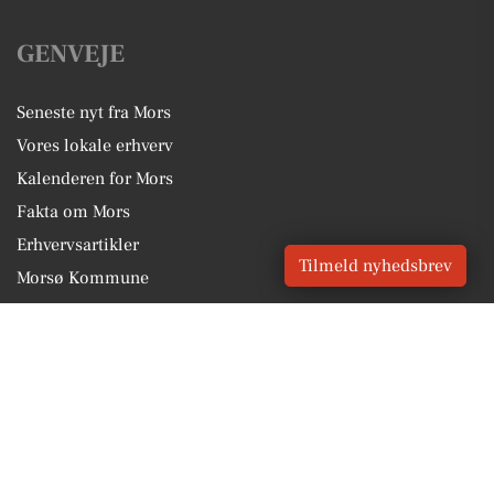
GENVEJE
Seneste nyt fra Mors
Vores lokale erhverv
Kalenderen for Mors
Fakta om Mors
Erhvervsartikler
Tilmeld nyhedsbrev
Morsø Kommune
Få en gratis salgsvurdering
Sponsoreret indhold
Vores Digital © 2026
Kontakt VORES Digital