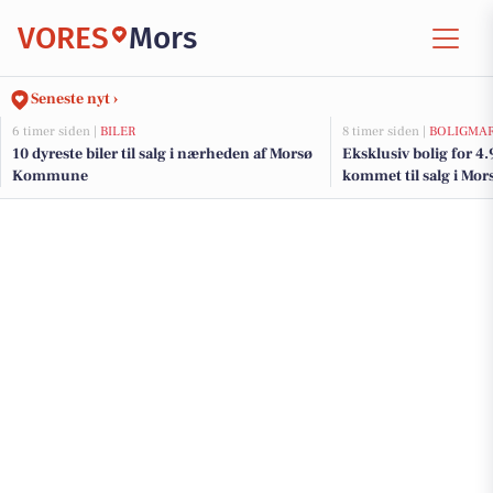
VORES
Mors
Seneste nyt ›
6 timer siden |
BILER
8 timer siden |
BOLIGMA
10 dyreste biler til salg i nærheden af Morsø
Eksklusiv bolig for 4
Kommune
kommet til salg i Mors
boliger her