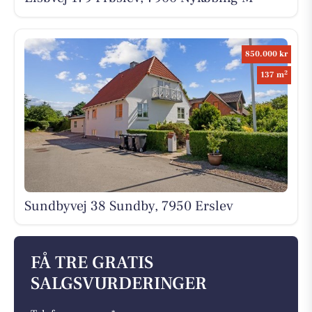
850.000 kr
2
137 m
Sundbyvej 38 Sundby, 7950 Erslev
FÅ TRE GRATIS
SALGSVURDERINGER