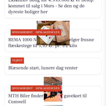
kommet til salg i Mors - Se den og de
dyreste boliger her
SPONSORERET
OPSLAGSTAVLEN
REMA 1000 Nykøbing Mors sælger frosne
flæskestege til 9,95 kr. pr. 1/2 kilo
VEJRET
Blæsende start, lunere dag venter
SPONSORERET
OPSLAGSTAVLEN
MTH Biler finder vinder af gavekort til
Comwell