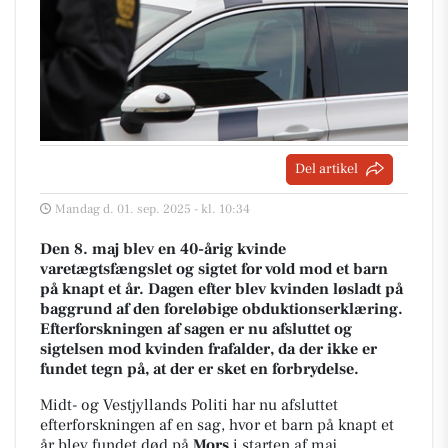
Del artikel
Mandag d. 01. sep. 2025 - kl. 10:34
Den 8. maj blev en 40-årig kvinde
varetægtsfængslet og sigtet for vold mod et barn
på knapt et år. Dagen efter blev kvinden løsladt på
baggrund af den foreløbige obduktionserklæring.
Efterforskningen af sagen er nu afsluttet og
sigtelsen mod kvinden frafalder, da der ikke er
fundet tegn på, at der er sket en forbrydelse.
Midt- og Vestjyllands Politi har nu afsluttet
efterforskningen af en sag, hvor et barn på knapt et
år blev fundet død på
Mors
i starten af maj.