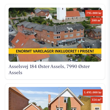
795.000 kr
2
380 m
Asselsvej 184 Øster Assels, 7990 Øster
Assels
1.495.000 kr
2
154 m