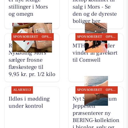
stillinger i Mors
salg i Mors - Se
og omegn
den og de dyreste
boliger her
SPONSORERET
OPSLAGSTAVLEN
SPONSORERET
OPSLAGSTAVLEN
REMA 1000
MTH Biler finder
Nykøbing Mors
vinder af gavekort
sælger frosne
til Comwell
flæskestege til
9,95 kr. pr. 1/2 kilo
ALARM112
SPONSORERET
OPSLAGSTAVLEN
Ildløs i mødding
Nyt Syn Brøndum
under kontrol
Jeppesen
præsenterer ny
BERING-kollektion
i bicolor, sølv og