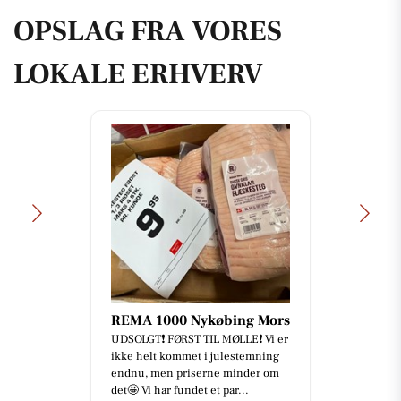
OPSLAG FRA VORES
LOKALE ERHVERV
REMA 1000 Nykøbing Mors
UDSOLGT❗️ FØRST TIL MØLLE❗️ Vi er
ikke helt kommet i julestemning
endnu, men priserne minder om
det🤩 Vi har fundet et par...