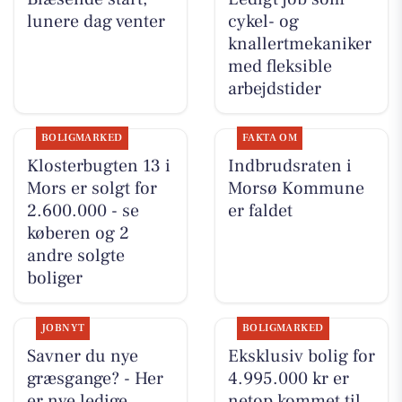
lunere dag venter
cykel- og
knallertmekaniker
med fleksible
arbejdstider
BOLIGMARKED
FAKTA OM
Klosterbugten 13 i
Indbrudsraten i
Mors er solgt for
Morsø Kommune
2.600.000 - se
er faldet
køberen og 2
andre solgte
boliger
JOBNYT
BOLIGMARKED
Savner du nye
Eksklusiv bolig for
græsgange? - Her
4.995.000 kr er
er nye ledige
netop kommet til