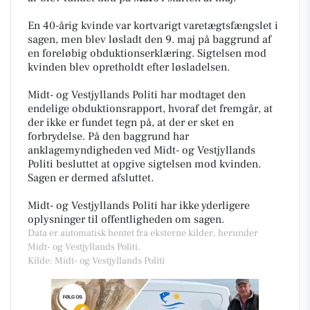
En 40-årig kvinde var kortvarigt varetægtsfængslet i
sagen, men blev løsladt den 9. maj på baggrund af
en foreløbig obduktionserklæring. Sigtelsen mod
kvinden blev opretholdt efter løsladelsen.
Midt- og Vestjyllands Politi har modtaget den
endelige obduktionsrapport, hvoraf det fremgår, at
der ikke er fundet tegn på, at der er sket en
forbrydelse. På den baggrund har
anklagemyndigheden ved Midt- og Vestjyllands
Politi besluttet at opgive sigtelsen mod kvinden.
Sagen er dermed afsluttet.
Midt- og Vestjyllands Politi har ikke yderligere
oplysninger til offentligheden om sagen.
Data er automatisk hentet fra eksterne kilder, herunder
Midt- og Vestjyllands Politi.
Kilde: Midt- og Vestjyllands Politi