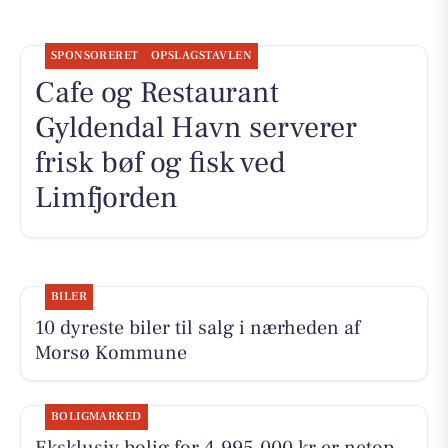
SPONSORERET
OPSLAGSTAVLEN
Cafe og Restaurant
Gyldendal Havn serverer
frisk bøf og fisk ved
Limfjorden
BILER
10 dyreste biler til salg i nærheden af
Morsø Kommune
BOLIGMARKED
Eksklusiv bolig for 4.995.000 kr er netop