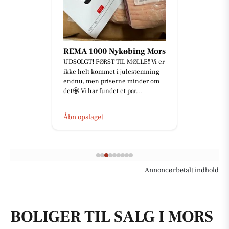
REMA 1000 Nykøbing Mors
UDSOLGT❗️ FØRST TIL MØLLE❗️ Vi er
ikke helt kommet i julestemning
endnu, men priserne minder om
det🤩 Vi har fundet et par...
Åbn opslaget
Annoncørbetalt indhold
BOLIGER TIL SALG I MORS