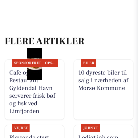
FLERE ARTIKLER
SPONSORERET
OPSLAGSTAVLEN
BILER
Cafe og
10 dyreste biler til
Restaurant
salg i nærheden af
Gyldendal Havn
Morsø Kommune
serverer frisk bøf
og fisk ved
Limfjorden
VEJRET
JOBNYT
Blæsende start,
Ledigt job som