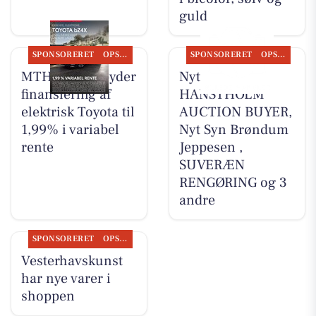
guld
SPONSORERET
OPSLAGSTAVLEN
SPONSORERET
OPSLAGSTAVLEN
MTH Biler tilbyder
Nyt fra
finansiering af
HANSTHOLM
elektrisk Toyota til
AUCTION BUYER,
1,99% i variabel
Nyt Syn Brøndum
rente
Jeppesen ,
SUVERÆN
RENGØRING og 3
andre
SPONSORERET
OPSLAGSTAVLEN
Vesterhavskunst
har nye varer i
shoppen