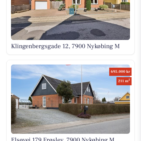
Klingenbergsgade 12, 7900 Nykøbing M
695.000 kr
2
211 m
Elsøvej 179 Frøslev, 7900 Nykøbing M