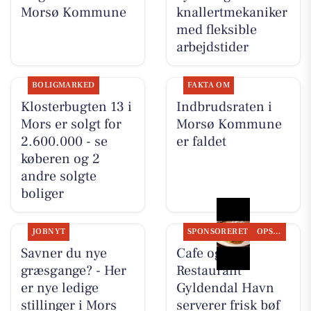
Morsø Kommune
knallertmekaniker
med fleksible
arbejdstider
BOLIGMARKED
FAKTA OM
Klosterbugten 13 i
Indbrudsraten i
Mors er solgt for
Morsø Kommune
2.600.000 - se
er faldet
køberen og 2
andre solgte
boliger
JOBNYT
SPONSORERET
OPSLAGSTAVLEN
Savner du nye
Cafe og
græsgange? - Her
Restaurant
er nye ledige
Gyldendal Havn
stillinger i Mors
serverer frisk bøf