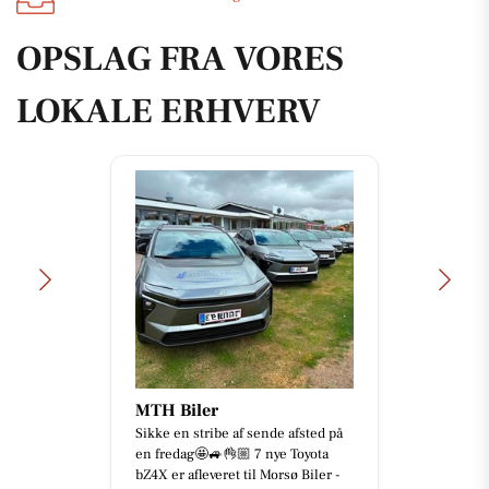
OPSLAG FRA VORES
LOKALE ERHVERV
MTH Biler
Sikke en stribe af sende afsted på
en fredag🤩🚙👌🏼 7 nye Toyota
bZ4X er afleveret til Morsø Biler -