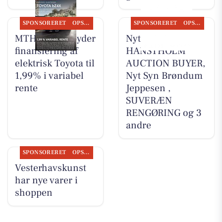
SPONSORERET
OPSLAGSTAVLEN
SPONSORERET
OPSLAGSTAVLEN
MTH Biler tilbyder
Nyt fra
finansiering af
HANSTHOLM
elektrisk Toyota til
AUCTION BUYER,
1,99% i variabel
Nyt Syn Brøndum
rente
Jeppesen ,
SUVERÆN
RENGØRING og 3
andre
SPONSORERET
OPSLAGSTAVLEN
Vesterhavskunst
har nye varer i
shoppen