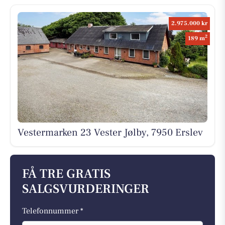
2.975.000 kr
2
189 m
Vestermarken 23 Vester Jølby, 7950 Erslev
FÅ TRE GRATIS
SALGSVURDERINGER
Telefonnummer *