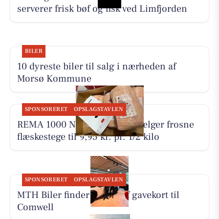
serverer frisk bøf og fisk ved Limfjorden
BILER
10 dyreste biler til salg i nærheden af
Morsø Kommune
SPONSORERET
OPSLAGSTAVLEN
REMA 1000 Nykøbing Mors sælger frosne
flæskestege til 9,95 kr. pr. 1/2 kilo
SPONSORERET
OPSLAGSTAVLEN
MTH Biler finder vinder af gavekort til
Comwell