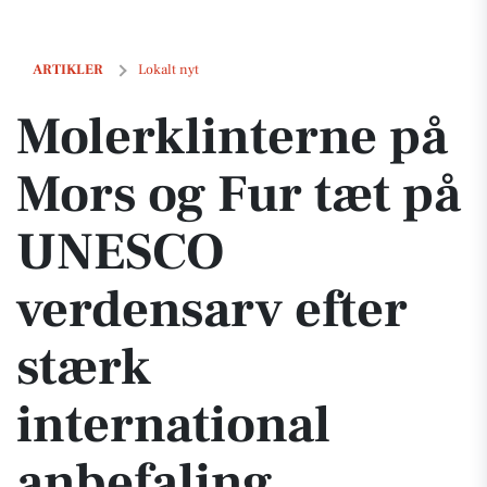
Molerklinterne på Mors og Fur tæt på UNESCO verdensarv efter stærk
ARTIKLER
Lokalt nyt
Molerklinterne på
Mors og Fur tæt på
UNESCO
verdensarv efter
stærk
international
anbefaling