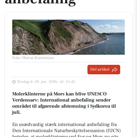
Foto: Morsø Kommune
.
Del artikel
Tirsdag d. 09. jun. 2026 - kl. 15:42
Molerklinterne på Mors kan blive UNESCO
Verdensarv: International anbefaling sender
området til afgørende afstemning i Sydkorea til
juli.
En usædvanlig stærk international anbefaling fra
Den Internationale Naturbeskyttelsesunion (IUCN)
betyder, at molerklinterne ved Fur og Mors nu går