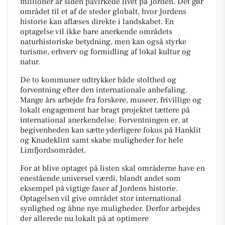
millioner år siden påvirkede livet på Jorden. Det gør
området til et af de steder globalt, hvor Jordens
historie kan aflæses direkte i landskabet. En
optagelse vil ikke bare anerkende områdets
naturhistoriske betydning, men kan også styrke
turisme, erhverv og formidling af lokal kultur og
natur.
De to kommuner udtrykker både stolthed og
forventning efter den internationale anbefaling.
Mange års arbejde fra forskere, museer, frivillige og
lokalt engagement har bragt projektet tættere på
international anerkendelse. Forventningen er, at
begivenheden kan sætte yderligere fokus på Hanklit
og Knudeklint samt skabe muligheder for hele
Limfjordsområdet.
For at blive optaget på listen skal områderne have en
enestående universel værdi, blandt andet som
eksempel på vigtige faser af Jordens historie.
Optagelsen vil give området stor international
synlighed og åbne nye muligheder. Derfor arbejdes
der allerede nu lokalt på at optimere