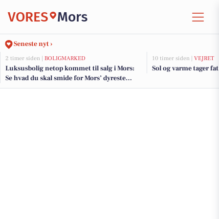
VORES
Mors
Seneste nyt ›
2 timer siden |
BOLIGMARKED
10 timer siden |
VEJRET
Luksusbolig netop kommet til salg i Mors:
Sol og varme tager fat
Se hvad du skal smide for Mors’ dyreste
adresser her