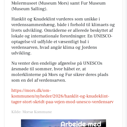
Molermuseet (Museum Mors) samt Fur Museum
(Museum Salling).
Hanklit og Knudeklint vurderes som unikke i
verdenssammenhæng, både i forhold til klimaets og
livets udvikling. Områderne er allerede beskyttet af
lokale og internationale forordninger. En UNESCO-
optagelse vil udfylde et væsentligt hul i
verdensarven, hvad angår klima og Jordens
udvikling.
Nu venter den endelige afgørelse på UNESCOs
årsmøde til sommer, hvor håbet er, at
molerklinterne på Mors og Fur sikrer deres plads
som en del af verdensarven.
https://mors.dk/om-
kommunen/nyheder/2026/hanklit-og-knudeklint-
tager-stort-skridt-paa-vejen-mod-unesco-verdensarv
Kilde: Morsø Kommune