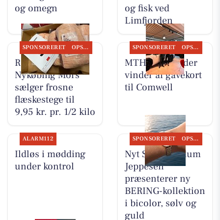
og omegn
og fisk ved
Limfjorden
SPONSORERET
OPSLAGSTAVLEN
SPONSORERET
OPSLAGSTAVLEN
REMA 1000
MTH Biler finder
Nykøbing Mors
vinder af gavekort
sælger frosne
til Comwell
flæskestege til
9,95 kr. pr. 1/2 kilo
ALARM112
SPONSORERET
OPSLAGSTAVLEN
Ildløs i mødding
Nyt Syn Brøndum
under kontrol
Jeppesen
præsenterer ny
BERING-kollektion
i bicolor, sølv og
guld