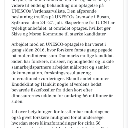
videre til endelig behandling om optagelse på
UNESCOs Verdensarvsliste. Den afgørende
beslutning træffes på UNESCOs årsmøde i Busan,
Sydkorea, den 24.–27. juli. Eksperterne fra IUCN har
tydeligt anbefalet, at området optages, hvilket gør
Skive og Morsø Kommune til stærke kandidater.
Arbejdet mod en UNESCO-optagelse har været i
gang siden 2016, hvor forskere første gang pegede
på molerklinterne som Danmarks mulige kandidat.
Siden har forskere, museer, myndigheder og lokale
samarbejdspartnere arbejdet målrettet og samlet
dokumentation, forskningsresultater og
internationale vurderinger. Blandt andet rummer
Knudeklint og Hanklit nogle af verdens bedst
bevarede fiskefossiler fra tiden kort efter
dinosaurernes uddøen for omkring 66 millioner år
siden.
Ud over betydningen for fossiler har molerlagene
også givet forskere mulighed for at undersøge,
hvordan store klimaforandringer for cirka 56