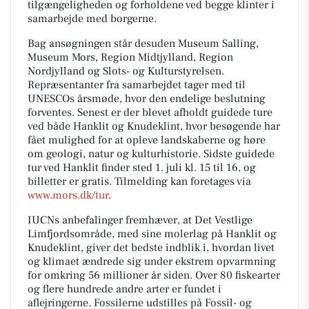
tilgængeligheden og forholdene ved begge klinter i
samarbejde med borgerne.
Bag ansøgningen står desuden Museum Salling,
Museum Mors, Region Midtjylland, Region
Nordjylland og Slots- og Kulturstyrelsen.
Repræsentanter fra samarbejdet tager med til
UNESCOs årsmøde, hvor den endelige beslutning
forventes. Senest er der blevet afholdt guidede ture
ved både Hanklit og Knudeklint, hvor besøgende har
fået mulighed for at opleve landskaberne og høre
om geologi, natur og kulturhistorie. Sidste guidede
tur ved Hanklit finder sted 1. juli kl. 15 til 16, og
billetter er gratis. Tilmelding kan foretages via
www.mors.dk/tur
.
IUCNs anbefalinger fremhæver, at Det Vestlige
Limfjordsområde, med sine molerlag på Hanklit og
Knudeklint, giver det bedste indblik i, hvordan livet
og klimaet ændrede sig under ekstrem opvarmning
for omkring 56 millioner år siden. Over 80 fiskearter
og flere hundrede andre arter er fundet i
aflejringerne. Fossilerne udstilles på Fossil- og