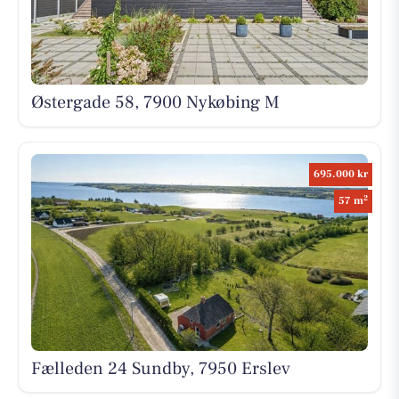
Østergade 58, 7900 Nykøbing M
695.000 kr
2
57 m
Fælleden 24 Sundby, 7950 Erslev