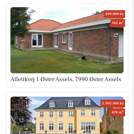
499.000 kr
2
165 m
Atletikvej 1 Øster Assels, 7990 Øster Assels
5.995.000 kr
2
428 m