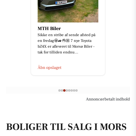
MTH Biler
Sikke en stribe af sende afsted på
en fredag🤩🚙👌🏼 7 nye Toyota
bZ4X er afleveret til Morsø Biler -
tak for tilliden endnu...
Åbn opslaget
Annoncørbetalt indhold
BOLIGER TIL SALG I MORS