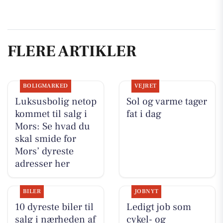
FLERE ARTIKLER
BOLIGMARKED
VEJRET
Luksusbolig netop
Sol og varme tager
kommet til salg i
fat i dag
Mors: Se hvad du
skal smide for
Mors’ dyreste
adresser her
BILER
JOBNYT
10 dyreste biler til
Ledigt job som
salg i nærheden af
cykel- og