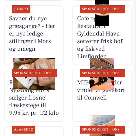
JOBNYT
SPONSORERET
OPSLAGSTAVLEN
Savner du nye
Cafe og
græsgange? - Her
Restaurant
er nye ledige
Gyldendal Havn
stillinger i Mors
serverer frisk bøf
og omegn
og fisk ved
Limfjorden
SPONSORERET
OPSLAGSTAVLEN
SPONSORERET
OPSLAGSTAVLEN
REMA 1000
MTH Biler finder
Nykøbing Mors
vinder af gavekort
sælger frosne
til Comwell
flæskestege til
9,95 kr. pr. 1/2 kilo
ALARM112
SPONSORERET
OPSLAGSTAVLEN