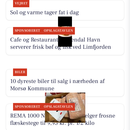
VEJRET
Sol og varme tager fat i dag
SPONSORERET
OPSLAGSTAVLEN
Cafe og Restaurant Gyldendal Havn
serverer frisk bøf og fisk ved Limfjorden
BILER
10 dyreste biler til salg i nærheden af
Morsø Kommune
SPONSORERET
OPSLAGSTAVLEN
REMA 1000 Nykøbing Mors sælger frosne
flæskestege til 9,95 kr. pr. 1/2 kilo