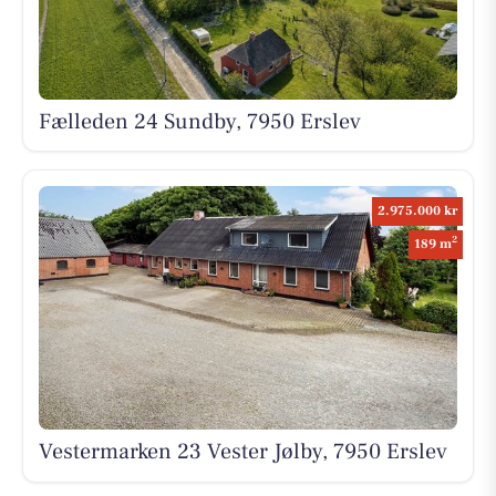
Fælleden 24 Sundby, 7950 Erslev
2.975.000 kr
2
189 m
Vestermarken 23 Vester Jølby, 7950 Erslev