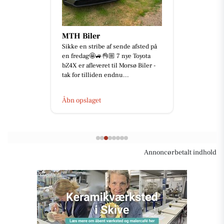
MTH Biler
Sikke en stribe af sende afsted på
en fredag🤩🚙👌🏼 7 nye Toyota
bZ4X er afleveret til Morsø Biler -
tak for tilliden endnu...
Åbn opslaget
Annoncørbetalt indhold