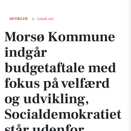
Morsø Kommune indgår budgetaftale med fokus på velfærd og udvikli
ARTIKLER
Lokalt nyt
Morsø Kommune
indgår
budgetaftale med
fokus på velfærd
og udvikling,
Socialdemokratiet
står udenfor