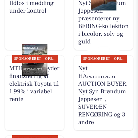
Ildløs i mødding
Nyt Syn Brøndum
under kontrol
Jeppesen
præsenterer ny
BERING-kollektion
i bicolor, sølv og
guld
SPONSORERET
OPSLAGSTAVLEN
SPONSORERET
OPSLAGSTAVLEN
MTH Biler tilbyder
Nyt fra
finansiering af
HANSTHOLM
elektrisk Toyota til
AUCTION BUYER,
1,99% i variabel
Nyt Syn Brøndum
rente
Jeppesen ,
SUVERÆN
RENGØRING og 3
andre