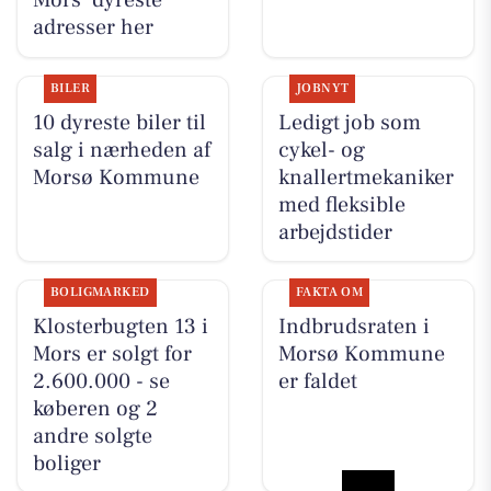
Mors’ dyreste
adresser her
BILER
JOBNYT
10 dyreste biler til
Ledigt job som
salg i nærheden af
cykel- og
Morsø Kommune
knallertmekaniker
med fleksible
arbejdstider
BOLIGMARKED
FAKTA OM
Klosterbugten 13 i
Indbrudsraten i
Mors er solgt for
Morsø Kommune
2.600.000 - se
er faldet
køberen og 2
andre solgte
boliger