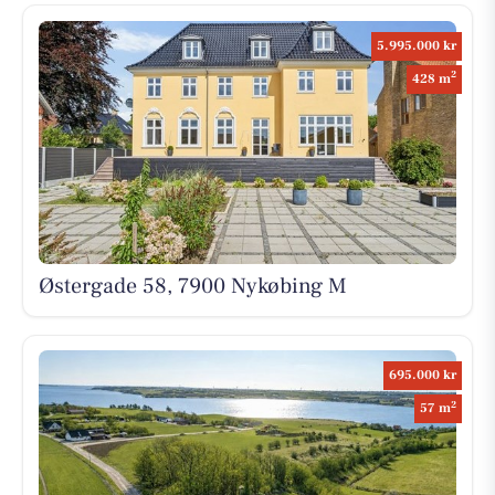
5.995.000 kr
2
428 m
Østergade 58, 7900 Nykøbing M
695.000 kr
2
57 m