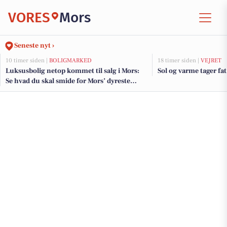
VORES
Mors
Seneste nyt ›
10 timer siden |
BOLIGMARKED
18 timer siden |
VEJRET
Luksusbolig netop kommet til salg i Mors:
Sol og varme tager fat
Se hvad du skal smide for Mors’ dyreste
adresser her