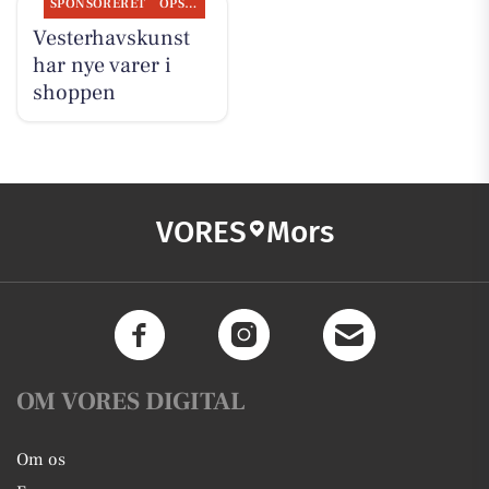
SPONSORERET
OPSLAGSTAVLEN
Vesterhavskunst
har nye varer i
shoppen
VORES
Mors
OM VORES DIGITAL
Om os