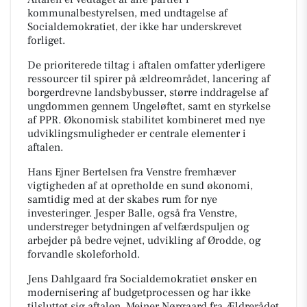
kommunalbestyrelsen, med undtagelse af
Socialdemokratiet, der ikke har underskrevet
forliget.
De prioriterede tiltag i aftalen omfatter yderligere
ressourcer til spirer på ældreområdet, lancering af
borgerdrevne landsbybusser, større inddragelse af
ungdommen gennem Ungeløftet, samt en styrkelse
af PPR. Økonomisk stabilitet kombineret med nye
udviklingsmuligheder er centrale elementer i
aftalen.
Hans Ejner Bertelsen fra Venstre fremhæver
vigtigheden af at opretholde en sund økonomi,
samtidig med at der skabes rum for nye
investeringer. Jesper Balle, også fra Venstre,
understreger betydningen af velfærdspuljen og
arbejder på bedre vejnet, udvikling af Ørodde, og
forvandle skoleforhold.
Jens Dahlgaard fra Socialdemokratiet ønsker en
modernisering af budgetprocessen og har ikke
tilsluttet sig aftalen. Meiner Nørgaard fra Ældrerådet