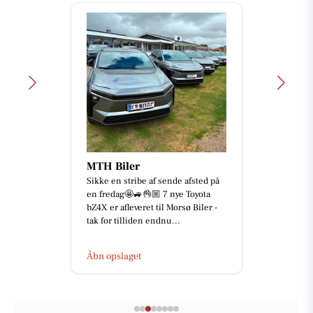
MTH Biler
Sikke en stribe af sende afsted på
en fredag🤩🚙👌🏼 7 nye Toyota
bZ4X er afleveret til Morsø Biler -
tak for tilliden endnu...
Åbn opslaget