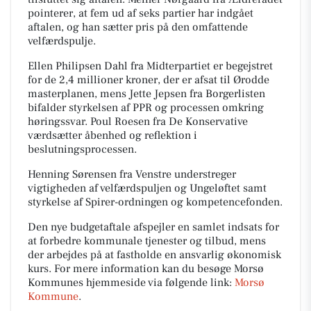
pointerer, at fem ud af seks partier har indgået
aftalen, og han sætter pris på den omfattende
velfærdspulje.
Ellen Philipsen Dahl fra Midterpartiet er begejstret
for de 2,4 millioner kroner, der er afsat til Ørodde
masterplanen, mens Jette Jepsen fra Borgerlisten
bifalder styrkelsen af PPR og processen omkring
høringssvar. Poul Roesen fra De Konservative
værdsætter åbenhed og reflektion i
beslutningsprocessen.
Henning Sørensen fra Venstre understreger
vigtigheden af velfærdspuljen og Ungeløftet samt
styrkelse af Spirer-ordningen og kompetencefonden.
Den nye budgetaftale afspejler en samlet indsats for
at forbedre kommunale tjenester og tilbud, mens
der arbejdes på at fastholde en ansvarlig økonomisk
kurs. For mere information kan du besøge Morsø
Kommunes hjemmeside via følgende link:
Morsø
Kommune
.