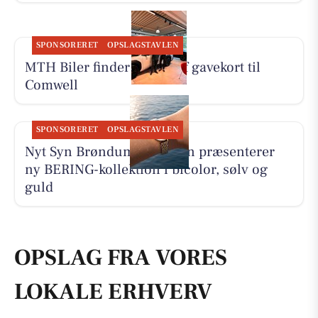
SPONSORERET
OPSLAGSTAVLEN
MTH Biler finder vinder af gavekort til
Comwell
SPONSORERET
OPSLAGSTAVLEN
Nyt Syn Brøndum Jeppesen præsenterer
ny BERING-kollektion i bicolor, sølv og
guld
OPSLAG FRA VORES
LOKALE ERHVERV