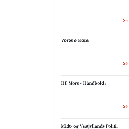
Se
SUVERÆN RENGØRIN
HUSK ÅBENT LAGERSALG🧽 
masser af gode tilbud og en
Vores ø Mors:
GRATIS GAVE Torsdag den 6/8
2026 Fra kl 13-17 Viborgvej 11F
7800 Sk...
Se
Åbn opslaget
HF Mors - Håndbold :
Se
Midt- og Vestjyllands Politi: