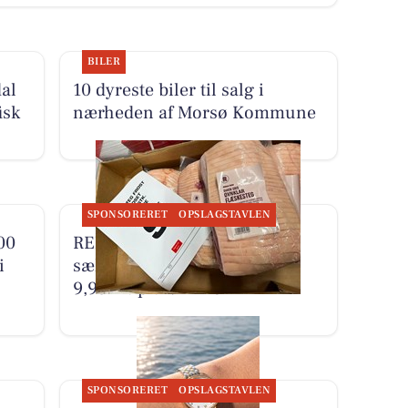
BILER
al
10 dyreste biler til salg i
isk
nærheden af Morsø Kommune
SPONSORERET
OPSLAGSTAVLEN
00
REMA 1000 Nykøbing Mors
i
sælger frosne flæskestege til
9,95 kr. pr. 1/2 kilo
SPONSORERET
OPSLAGSTAVLEN