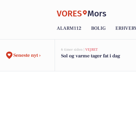
VORES
Mors
ALARM112
BOLIG
ERHVER
6 timer siden |
VEJRET
Seneste nyt ›
Sol og varme tager fat i dag