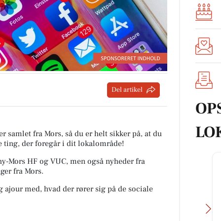
Del artikel
OP
LO
r samlet fra Mors, så du er helt sikker på, at du
 ting, der foregår i dit lokalområde!
a Thy-Mors HF og VUC, men også nyheder fra
ger fra Mors.
ig ajour med, hvad der rører sig på de sociale