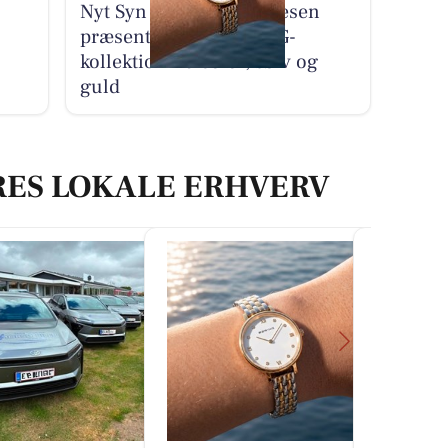
Nyt Syn Brøndum Jeppesen
præsenterer ny BERING-
kollektion i bicolor, sølv og
guld
RES LOKALE ERHVERV