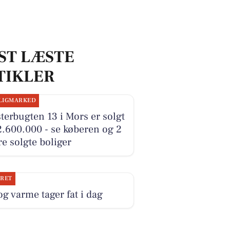
ST LÆSTE
TIKLER
LIGMARKED
terbugten 13 i Mors er solgt
2.600.000 - se køberen og 2
e solgte boliger
JRET
og varme tager fat i dag