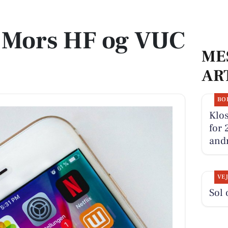
e
y-Mors HF og VUC
ME
AR
BO
Klos
for 
andr
VE
Sol 