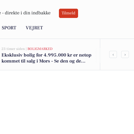
 -
direkte i din indbakke
Tilmeld
SPORT
VEJRET
23 timer siden |
BOLIGMARKED
06-08-2026 20:0
‹
›
Eksklusiv bolig for 4.995.000 kr er netop
Ildløs i mød
kommet til salg i Mors - Se den og de
dyreste boliger her