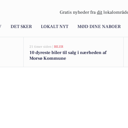
Gratis nyheder fra
dit
lokalområde
V
DET SKER
LOKALT NYT
MØD DINE NABOER
21 timer siden |
BILER
10 dyreste biler til salg i nærheden af
Morsø Kommune