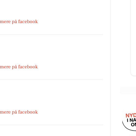
 mere på facebook
G
REMA 1000 Nykøbing Mors
Med
UDSOLGT❗️ FØRST TIL MØLLE❗️ Vi er
ikke helt kommet i julestemning
-
endnu, men priserne minder om
,
det🤩 Vi har fundet et par...
 mere på facebook
Åbn opslaget
 mere på facebook