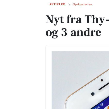
Nyt fra Thy-Mors HF og VUC og 3 andr
ARTIKLER
Opslagstavlen
Nyt fra Th
og 3 andre