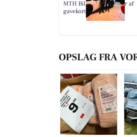
MTH Biler finder vinder af
gavekort til Comwell
OPSLAG FRA VO