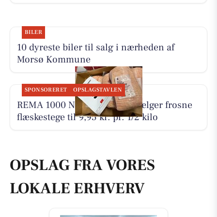
BILER
10 dyreste biler til salg i nærheden af
Morsø Kommune
SPONSORERET
OPSLAGSTAVLEN
REMA 1000 Nykøbing Mors sælger frosne
flæskestege til 9,95 kr. pr. 1/2 kilo
OPSLAG FRA VORES
LOKALE ERHVERV