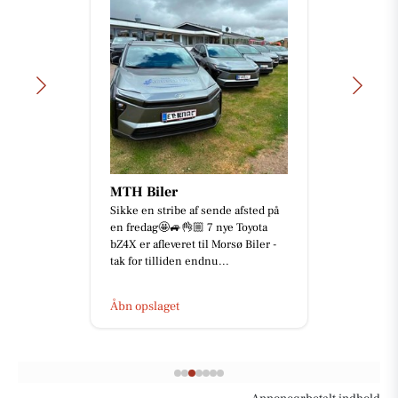
MTH Biler
Sikke en stribe af sende afsted på
en fredag🤩🚙👌🏼 7 nye Toyota
bZ4X er afleveret til Morsø Biler -
tak for tilliden endnu...
Åbn opslaget