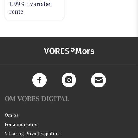
1,99% i variabel
rente
VORES
Mors
OM VORES DIGITAL
Om os
For annoncører
Vilkår og Privatlivspolitik