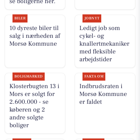
se boligerne her.
BILER
JOBNYT
10 dyreste biler til
Ledigt job som
salg i nærheden af
cykel- og
Morsø Kommune
knallertmekaniker
med fleksible
arbejdstider
BOLIGMARKED
FAKTA OM
Klosterbugten 13 i
Indbrudsraten i
Mors er solgt for
Morsø Kommune
2.600.000 - se
er faldet
køberen og 2
andre solgte
boliger