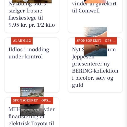
Nykøbing Mors
vinder af gavekort
sælger frosne
til Comwell
flæskestege til
9,95 kr. pr. 1/2 kilo
ALARM112
SPONSORERET
OPSLAGSTAVLEN
Ildløs i mødding
Nyt Syn Brøndum
under kontrol
Jeppesen
præsenterer ny
BERING-kollektion
i bicolor, sølv og
guld
SPONSORERET
OPSLAGSTAVLEN
MTH Biler tilbyder
finansiering af
elektrisk Toyota til