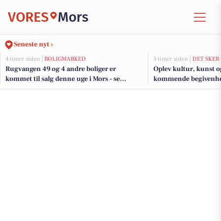
VORES
Mors
Seneste nyt ›
4 timer siden |
BOLIGMARKED
5 timer siden |
DET SKER
Rugvangen 49 og 4 andre boliger er
Oplev kultur, kunst o
kommet til salg denne uge i Mors - se
kommende begivenh
boligerne her.