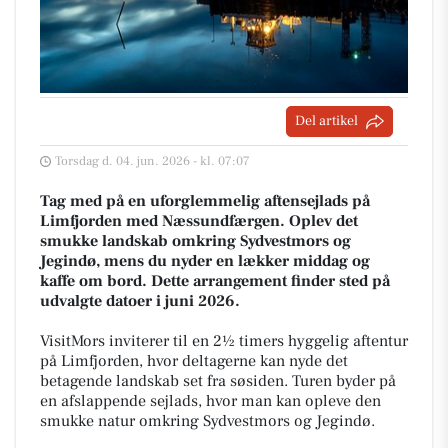
Del artikel
Torsdag d. 04. jun. 2026 - kl. 07:07
Tag med på en uforglemmelig aftensejlads på
Limfjorden med Næssundfærgen. Oplev det
smukke landskab omkring Sydvestmors og
Jegindø, mens du nyder en lækker middag og
kaffe om bord. Dette arrangement finder sted på
udvalgte datoer i juni 2026.
VisitMors inviterer til en 2½ timers hyggelig aftentur
på Limfjorden, hvor deltagerne kan nyde det
betagende landskab set fra søsiden. Turen byder på
en afslappende sejlads, hvor man kan opleve den
smukke natur omkring Sydvestmors og Jegindø.