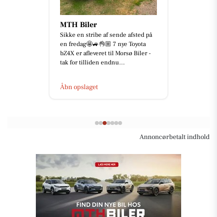
MTH Biler
Sikke en stribe af sende afsted på
en fredag🤩🚙👌🏼 7 nye Toyota
bZ4X er afleveret til Morsø Biler -
tak for tilliden endnu...
Åbn opslaget
Annoncørbetalt indhold