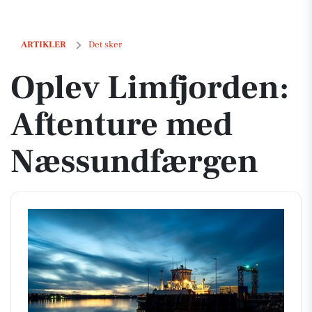
Oplev Limfjorden: Aftenture med Næssundfærgen
ARTIKLER
Det sker
Oplev Limfjorden:
Aftenture med
Næssundfærgen