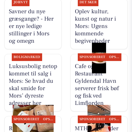
JOBNYT
DET SKER
Savner du nye
Oplev kultur,
græsgange? - Her
kunst og natur i
er nye ledige
Mors: Ugens
stillinger i Mors
kommende
og omegn
begivenheder
BOLIGMARKED
SPONSORERET
OPSLAGSTAVLEN
Luksusbolig netop
Cafe og
kommet til salg i
Restaurant
Mors: Se hvad du
Gyldendal Havn
skal smide for
serverer frisk bøf
Mors’ dyreste
og fisk ved
adresser her
Limfjorden
SPONSORERET
OPSLAGSTAVLEN
SPONSORERET
OPSLAGSTAVLEN
REMA 1000
MTH Biler finder