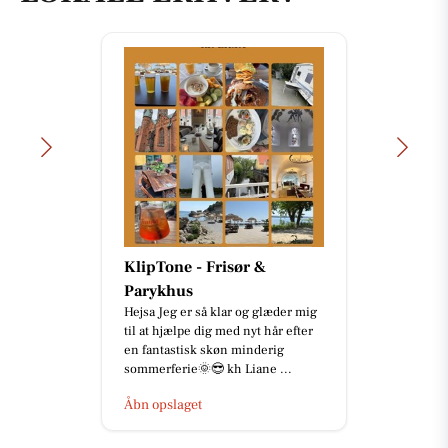
MTH Biler
Finansiér en elektrisk Toyota til
bare 1,99% i variabel rente🤌 Se
hvilke, på vores hjemmeside og
kom gerne ind til MTH Biler...
Åbn opslaget