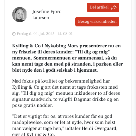
Del artikel
Josefine Fjord
Laursen
Besøg virksomheden
Fredag d. 04. jul. 2025 - kl. 08:01
Kylling & Co i Nykøbing Mors præsenterer nu en
ny fristelse til deres kunder: "Til dig og mig"
menuen. Sommermenuen er sammensat, så du
kan nemt tage den med på stranden, i parken eller
blot nyde den i godt selskab i hjemmet.
Med fokus på kvalitet og bekvemmelighed har
Kylling & Co gjort det nemt at tage frokosten med
sig. "Til dig og mig" menuen inkluderer to af deres
signatur sandwich, to valgfri Dagmar drikke og en
pose gratis nødder.
"Det er vigtigt for os, at vores kunder får en god
madoplevelse, som er let at nyde, hvor som helst
man vælger at tage hen," udtaler Heidi Overgaard,
ejer af Kylling & Co.