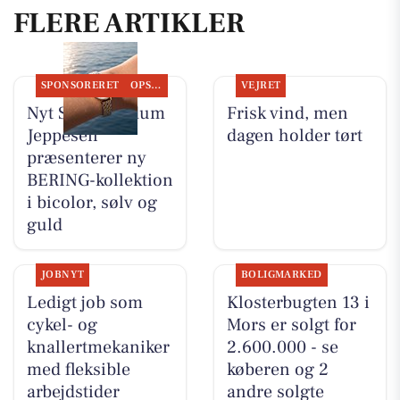
FLERE ARTIKLER
SPONSORERET
OPSLAGSTAVLEN
VEJRET
Nyt Syn Brøndum
Frisk vind, men
Jeppesen
dagen holder tørt
præsenterer ny
BERING-kollektion
i bicolor, sølv og
guld
JOBNYT
BOLIGMARKED
Ledigt job som
Klosterbugten 13 i
cykel- og
Mors er solgt for
knallertmekaniker
2.600.000 - se
med fleksible
køberen og 2
arbejdstider
andre solgte