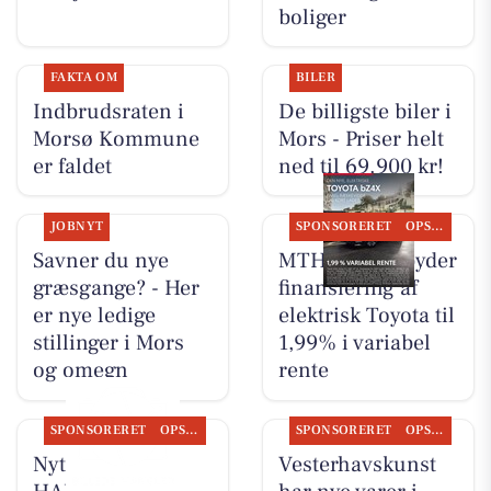
boliger
FAKTA OM
BILER
Indbrudsraten i
De billigste biler i
Morsø Kommune
Mors - Priser helt
er faldet
ned til 69.900 kr!
JOBNYT
SPONSORERET
OPSLAGSTAVLEN
Savner du nye
MTH Biler tilbyder
græsgange? - Her
finansiering af
er nye ledige
elektrisk Toyota til
stillinger i Mors
1,99% i variabel
og omegn
rente
SPONSORERET
OPSLAGSTAVLEN
SPONSORERET
OPSLAGSTAVLEN
Nyt fra
Vesterhavskunst