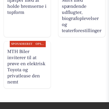
hjælper med at
Mors med
holde bremserne i
spændende
topform
udflugter,
biografoplevelser
og
teaterforestillinger
SPONSORERET
OPSLAGSTAVLEN
MTH Biler
inviterer til at
prøve en elektrisk
Toyota og
privatlease den
nemt