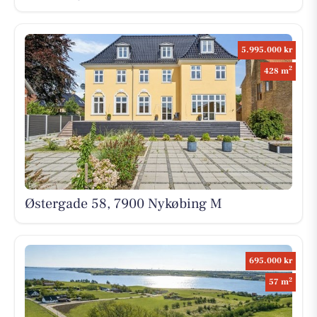
5.995.000 kr
2
428 m
Østergade 58, 7900 Nykøbing M
695.000 kr
2
57 m