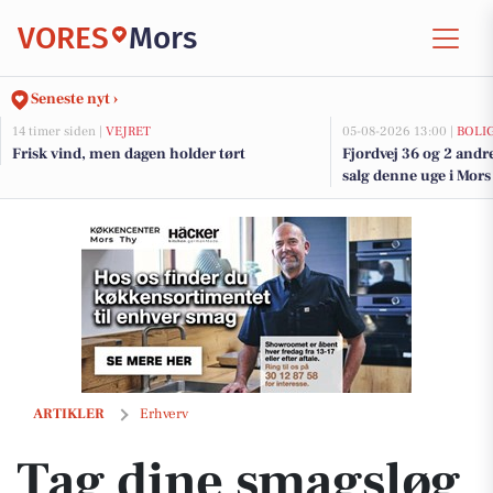
VORES
Mors
Seneste nyt ›
14 timer siden |
VEJRET
05-08-2026 13:00 |
BOLI
Frisk vind, men dagen holder tørt
Fjordvej 36 og 2 andr
salg denne uge i Mors 
Tag dine smagsløg på tur med "Til dig og mig" menuen fra Kylling & 
ARTIKLER
Erhverv
Tag dine smagsløg