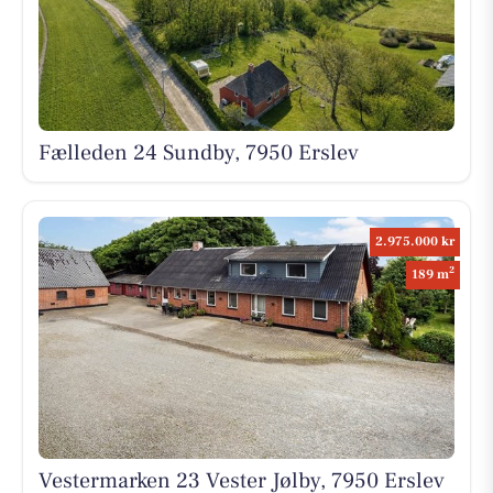
Fælleden 24 Sundby, 7950 Erslev
2.975.000 kr
2
189 m
Vestermarken 23 Vester Jølby, 7950 Erslev