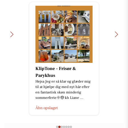
MTH Biler
Finansiér en elektrisk Toyota til
bare 1,99% i variabel rente🤌 Se
hvilke, på vores hjemmeside og
kom gerne ind til MTH Biler...
Åbn opslaget