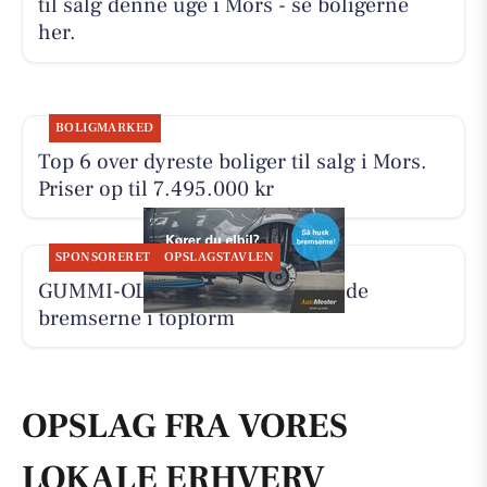
til salg denne uge i Mors - se boligerne
her.
BOLIGMARKED
Top 6 over dyreste boliger til salg i Mors.
Priser op til 7.495.000 kr
SPONSORERET
OPSLAGSTAVLEN
GUMMI-OLE hjælper med at holde
bremserne i topform
OPSLAG FRA VORES
LOKALE ERHVERV