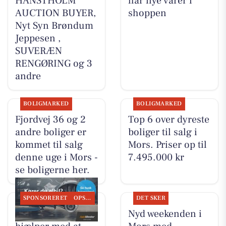
HANSTHOLM
har nye varer i
AUCTION BUYER,
shoppen
Nyt Syn Brøndum
Jeppesen ,
SUVERÆN
RENGØRING og 3
andre
BOLIGMARKED
BOLIGMARKED
Fjordvej 36 og 2
Top 6 over dyreste
andre boliger er
boliger til salg i
kommet til salg
Mors. Priser op til
denne uge i Mors -
7.495.000 kr
se boligerne her.
SPONSORERET
OPSLAGSTAVLEN
DET SKER
GUMMI-OLE
Nyd weekenden i