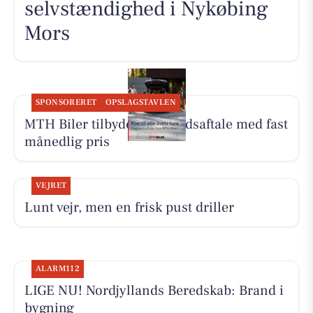
selvstændighed i Nykøbing
Mors
SPONSORERET
OPSLAGSTAVLEN
MTH Biler tilbyder Tryghedsaftale med fast
månedlig pris
VEJRET
Lunt vejr, men en frisk pust driller
ALARM112
LIGE NU! Nordjyllands Beredskab: Brand i
bygning