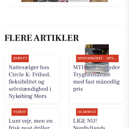
FLERE ARTIKLER
JOBNYT
SPONSORERET
OPSLAGSTAVLEN
Nattesælger hos
MTH Biler tilbyder
Circle K: Frihed,
Tryghedsaftale
fleksibilitet og
med fast månedlig
selvstændighed i
pris
Nykøbing Mors
VEJRET
ALARM112
Lunt vejr, men en
LIGE NU!
frisk pust driller
Nordjyllands