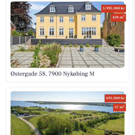
5.995.000 kr
2
428 m
Østergade 58, 7900 Nykøbing M
695.000 kr
2
57 m