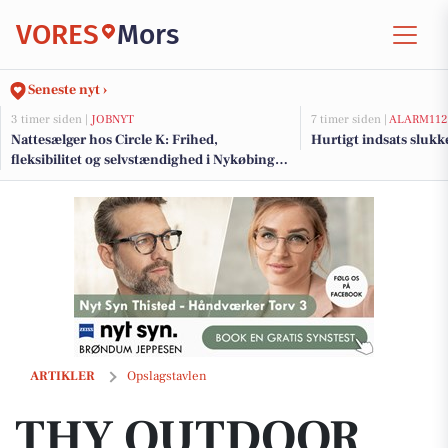
VORES
Mors
Seneste nyt ›
3 timer siden |
JOBNYT
7 timer siden |
ALARM112
Nattesælger hos Circle K: Frihed,
Hurtigt indsats sluk
fleksibilitet og selvstændighed i Nykøbing
Mors
THY OUTDOOR byder på nye varer til sæsonstarten
ARTIKLER
Opslagstavlen
THY OUTDOOR