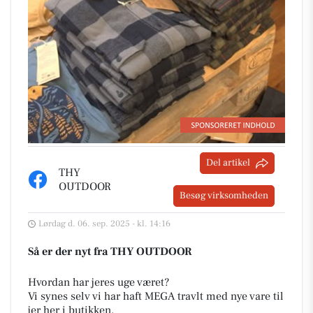
Del artikel
THY
OUTDOOR
Besøg virksomheden
Lørdag d. 06. sep. 2025 - kl. 14:16
Så er der nyt fra THY OUTDOOR
Hvordan har jeres uge været?
Vi synes selv vi har haft MEGA travlt med nye vare til
jer her i butikken.