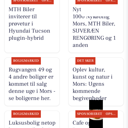
SPONSORERET
OPSLAGSTAVLEN
SPONSORERET
OPSLAGSTAVLEN
MTH Biler
Nyt fra REMA
inviterer til
1000 Nykøbing
prøvetur i
Mors, MTH Biler,
Hyundai Tucson
SUVERÆN
plugin-hybrid
RENGØRING og 1
anden
BOLIGMARKED
DET SKER
Rugvangen 49 og
Oplev kultur,
4 andre boliger er
kunst og natur i
kommet til salg
Mors: Ugens
denne uge i Mors -
kommende
se boligerne her.
begivenheder
BOLIGMARKED
SPONSORERET
OPSLAGSTAVLEN
Luksusbolig netop
Cafe og