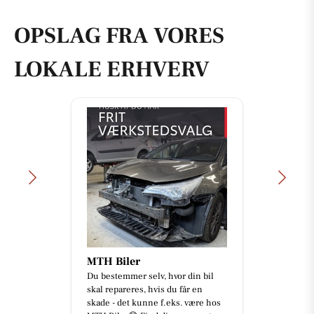
OPSLAG FRA VORES
LOKALE ERHVERV
MTH Biler
Du bestemmer selv, hvor din bil
skal repareres, hvis du får en
skade - det kunne f.eks. være hos