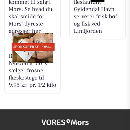
kommet til salg i
Restaurant
Mors: Se hvad du
Gyldendal Havn
skal smide for
serverer frisk bøf
Mors’ dyreste
og fisk ved
adresser her
Limfjorden
SPONSORERET
OPSLAGSTAVLEN
REMA 1000
Nykøbing Mors
sælger frosne
flæskestege til
9,95 kr. pr. 1/2 kilo
VORES
Mors