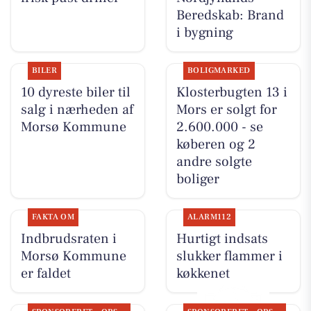
Beredskab: Brand
i bygning
BILER
BOLIGMARKED
10 dyreste biler til
Klosterbugten 13 i
salg i nærheden af
Mors er solgt for
Morsø Kommune
2.600.000 - se
køberen og 2
andre solgte
boliger
FAKTA OM
ALARM112
Indbrudsraten i
Hurtigt indsats
Morsø Kommune
slukker flammer i
er faldet
køkkenet