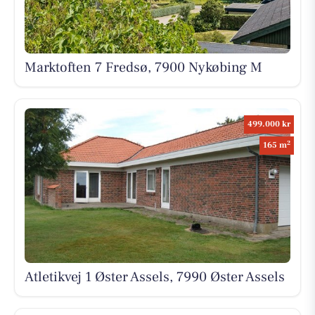
Marktoften 7 Fredsø, 7900 Nykøbing M
499.000 kr
2
165 m
Atletikvej 1 Øster Assels, 7990 Øster Assels