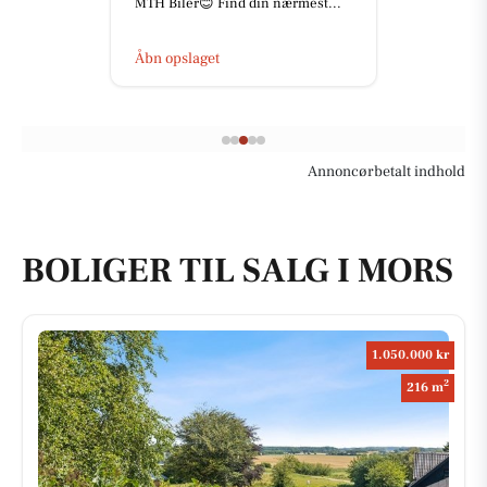
MTH Biler😊 Find din nærmest...
Åbn opslaget
Annoncørbetalt indhold
BOLIGER TIL SALG I MORS
1.050.000 kr
2
216 m