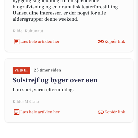
hyggelig sogneudflugt til en spændende
biografvisning og en dramatisk teaterforestilling.
Uanset dine interesser, er der noget for alle
aldersgrupper denne weekend.
Kilde: Kultunaut
Læs hele artiklen her
Kopiér link
23 timer siden
VEJRET
Solstrejf og byger over øen
Lun start, varm eftermiddag.
Kilde: MET.no
Læs hele artiklen her
Kopiér link