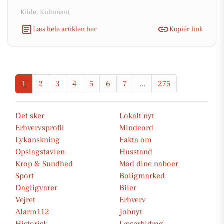
Kilde: Kultunaut
Læs hele artiklen her
Kopiér link
1
2
3
4
5
6
7
...
275
Det sker
Lokalt nyt
Erhvervsprofil
Mindeord
Lykønskning
Fakta om
Opslagstavlen
Husstand
Krop & Sundhed
Mød dine naboer
Sport
Boligmarked
Dagligvarer
Biler
Vejret
Erhverv
Alarm112
Jobnyt