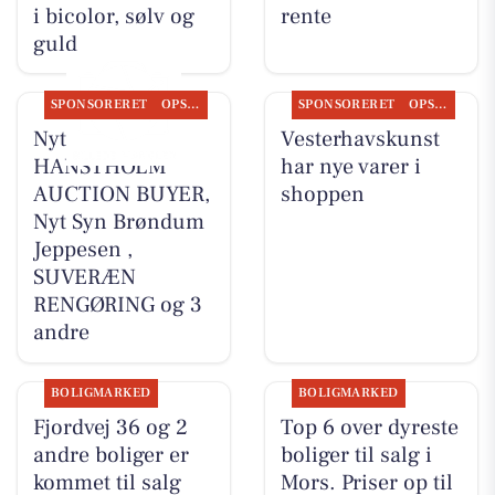
i bicolor, sølv og
rente
guld
SPONSORERET
OPSLAGSTAVLEN
SPONSORERET
OPSLAGSTAVLEN
Nyt fra
Vesterhavskunst
HANSTHOLM
har nye varer i
AUCTION BUYER,
shoppen
Nyt Syn Brøndum
Jeppesen ,
SUVERÆN
RENGØRING og 3
andre
BOLIGMARKED
BOLIGMARKED
Fjordvej 36 og 2
Top 6 over dyreste
andre boliger er
boliger til salg i
kommet til salg
Mors. Priser op til