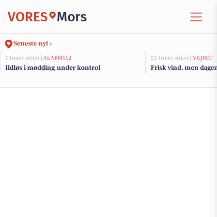
VORES
Mors
Seneste nyt ›
7 timer siden |
ALARM112
22 timer siden |
VEJRET
Ildløs i mødding under kontrol
Frisk vind, men dagen