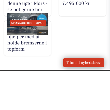
denne uge i Mors -
7.495.000 kr
se boligerne her.
SPONSORERET
OPSLAGSTAVLEN
GUMMI-OLE
hjælper med at
holde bremserne i
topform
Tilmeld nyhedsbrev
VORES
Mors