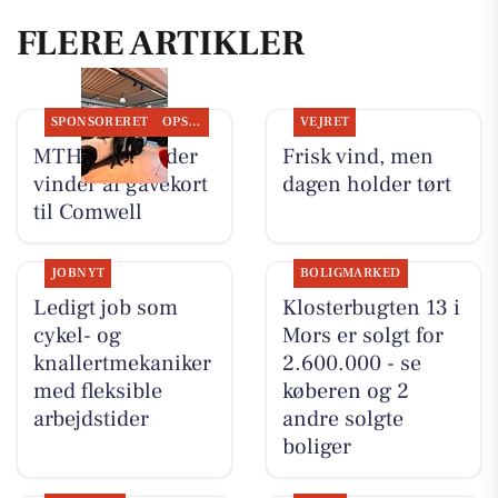
FLERE ARTIKLER
SPONSORERET
OPSLAGSTAVLEN
VEJRET
MTH Biler finder
Frisk vind, men
vinder af gavekort
dagen holder tørt
til Comwell
JOBNYT
BOLIGMARKED
Ledigt job som
Klosterbugten 13 i
cykel- og
Mors er solgt for
knallertmekaniker
2.600.000 - se
med fleksible
køberen og 2
arbejdstider
andre solgte
boliger