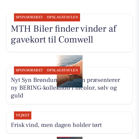
SPONSORERET
OPSLAGSTAVLEN
MTH Biler finder vinder af
gavekort til Comwell
SPONSORERET
OPSLAGSTAVLEN
Nyt Syn Brøndum Jeppesen præsenterer
ny BERING-kollektion i bicolor, sølv og
guld
VEJRET
Frisk vind, men dagen holder tørt