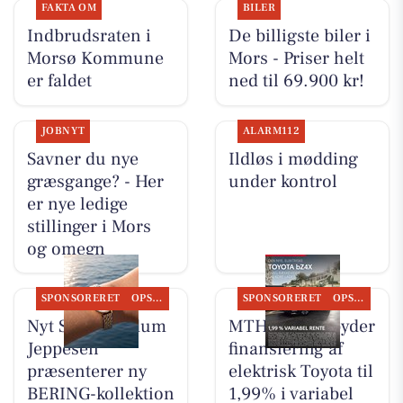
FAKTA OM
BILER
Indbrudsraten i
De billigste biler i
Morsø Kommune
Mors - Priser helt
er faldet
ned til 69.900 kr!
JOBNYT
ALARM112
Savner du nye
Ildløs i mødding
græsgange? - Her
under kontrol
er nye ledige
stillinger i Mors
og omegn
SPONSORERET
OPSLAGSTAVLEN
SPONSORERET
OPSLAGSTAVLEN
Nyt Syn Brøndum
MTH Biler tilbyder
Jeppesen
finansiering af
præsenterer ny
elektrisk Toyota til
BERING-kollektion
1,99% i variabel