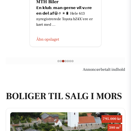
H Biler
Nyt Sy
 𝗸𝗹𝘂𝗯, 𝗺𝗮𝗻 𝗴𝗲𝗿𝗻𝗲 𝘃𝗶𝗹 𝘃æ𝗿𝗲
Tidløst des
 𝗱𝗲𝗹 𝗮𝗳😁🤌☀🔋 Hele 613
bicolor, 
registrerede Toyota bZ4X'ere er
kollektio
t med ...
krystaldet
n opslaget
Åbn opsl
Annoncørbetalt indhold
BOLIGER TIL SALG I MORS
795.000 kr
2
380 m