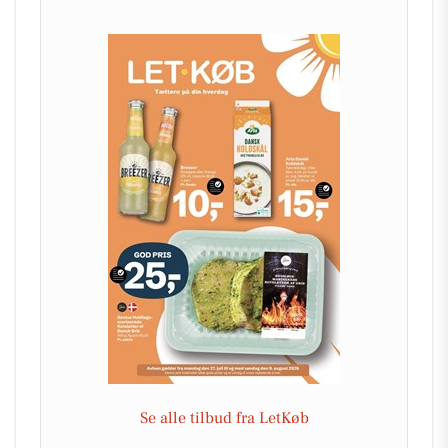
Se alle tilbud fra LetKøb