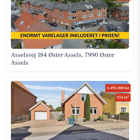
Asselsvej 184 Øster Assels, 7990 Øster
Assels
1.495.000 kr
2
154 m