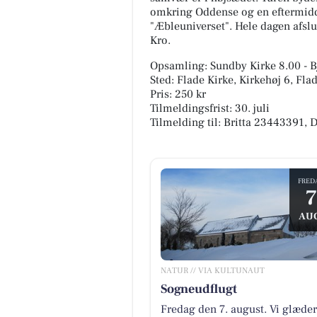
omkring Oddense og en eftermid
"Æbleuniverset". Hele dagen afsl
Kro.
Opsamling: Sundby Kirke 8.00 - B
Sted: Flade Kirke, Kirkehøj 6, Fl
Pris: 250 kr
Tilmeldingsfrist: 30. juli
Tilmelding til: Britta 23443391
SUVERÆN RENGØRIN
HUSK ÅBENT LAGERSALG🧽 
FRED
masser af gode tilbud og en
7
GRATIS GAVE Torsdag den 6/8
2026 Fra kl 13-17 Viborgvej 11F
AU
7800 Sk...
Åbn opslaget
NATUR // VIA KULTUNAUT
Sogneudflugt
Fredag den 7. august. Vi glæder