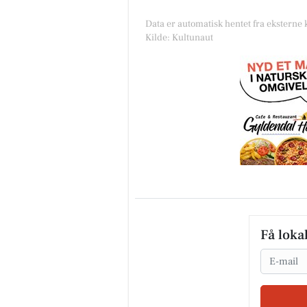
Data er automatisk hentet fra eksterne
Kilde: Kultunaut
Få loka
Email