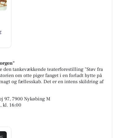
g
morgen"
 den tankevækkende teaterforestilling "Støv fra
torien om otte piger fanget i en forladt hytte på
gt og fællesskab. Det er en intens skildring af
vej 97, 7900 Nykøbing M
 kl. 16:00
AG