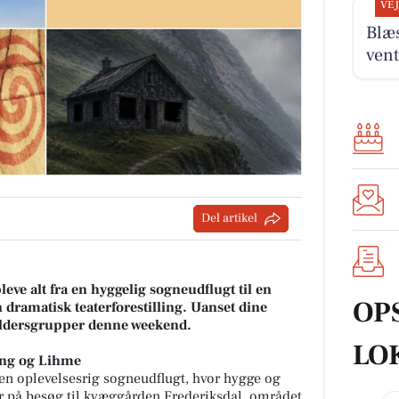
VE
Blæs
vent
Del artikel
ve alt fra en hyggelig sogneudflugt til en
OP
dramatisk teaterforestilling. Uanset dine
e aldersgrupper denne weekend.
LO
ing og Lihme
en oplevelsesrig sogneudflugt, hvor hygge og
r på besøg til kvæggården Frederiksdal, området