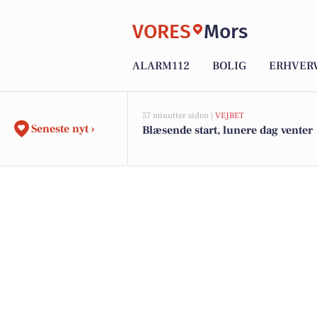
VORES
Mors
ALARM112
BOLIG
ERHVER
57 minutter siden |
VEJRET
Seneste nyt ›
Blæsende start, lunere dag venter