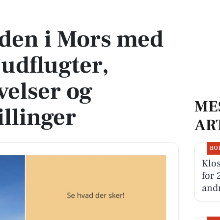
flugter, biografoplevelser og teaterforestillinger
den i Mors med
udflugter,
velser og
ME
illinger
AR
BO
Klos
for 
andr