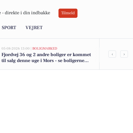
 -
direkte i din indbakke
Tilmeld
SPORT
VEJRET
05-08-2026 13:00 |
BOLIGMARKED
05-08-2026 13:00
‹
›
Fjordvej 36 og 2 andre boliger er kommet
Top 6 over dy
til salg denne uge i Mors - se boligerne
Priser op til
her.