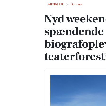
Nyd weekenden i Mors med spændende ud
ARTIKLER
Det sker
Nyd weeken
spændende 
biografople
teaterforest