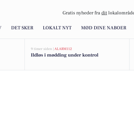
Gratis nyheder fra
dit
lokalområde
V
DET SKER
LOKALT NYT
MØD DINE NABOER
9 timer siden |
ALARM112
Ildløs i mødding under kontrol