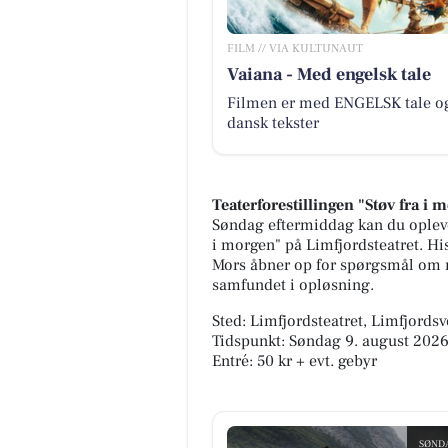
FILM // VIA KULTUNAUT
Vaiana - Med engelsk tale
Filmen er med ENGELSK tale o
dansk tekster
Teaterforestillingen "Støv fra i 
Søndag eftermiddag kan du opleve
i morgen" på Limfjordsteatret. His
Mors åbner op for spørgsmål om ma
samfundet i opløsning.
Sted: Limfjordsteatret, Limfjords
Tidspunkt: Søndag 9. august 2026,
Entré: 50 kr + evt. gebyr
SØND