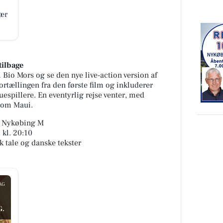
ær
tilbage
l Bio Mors og se den nye live-action version af
ortællingen fra den første film og inkluderer
espillere. En eventyrlig rejse venter, med
som Maui.
0 Nykøbing M
 kl. 20:10
 tale og danske tekster
AG
G.