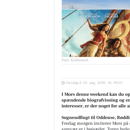
Foto: Kultunaut
.
Onsdag d. 05. aug. 2026 - kl. 09:01
I Mors denne weekend kan du ople
spændende biografvisning og en 
interesser, er der noget for all
Sogneudflugt til Oddense, Rødd
Fredag morgen inviterer Mors på 
samvær er i højsædet. Turen byde