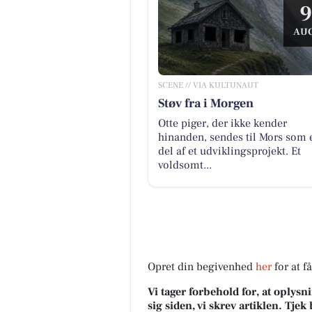
9
AUG
SCENE // VIA KULTUNAUT
Støv fra i Morgen
Otte piger, der ikke kender
hinanden, sendes til Mors som 
del af et udviklingsprojekt. Et
voldsomt...
Opret din begivenhed
her
for at f
Vi tager forbehold for, at oply
sig siden, vi skrev artiklen. Tje