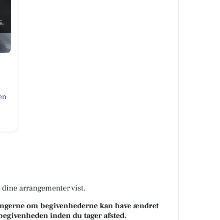
.
en
å dine arrangementer vist.
sningerne om begivenhederne kan have ændret
k begivenheden inden du tager afsted.