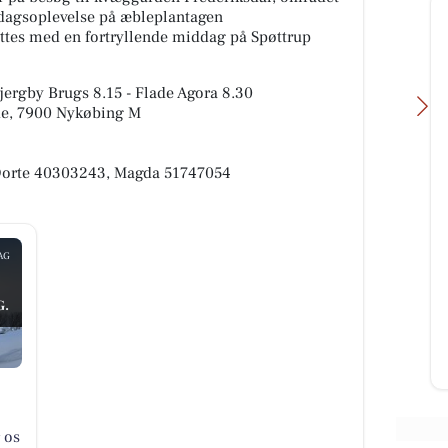
dagsoplevelse på æbleplantagen
uttes med en fortryllende middag på Spøttrup
jergby Brugs 8.15 - Flade Agora 8.30
ade, 7900 Nykøbing M
, Dorte 40303243, Magda 51747054
G
KlipTone - Frisør &
Med
Parykhus
AG
Hejsa Jeg er så klar og glæder mig
-
til at hjælpe dig med nyt hår efter
,
G.
en fantastisk skøn minderig
sommerferie🌞😎 kh Liane ...
Åbn opslaget
 os