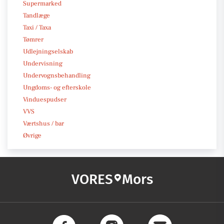
Supermarked
Tandlæge
Taxi / Taxa
Tømrer
Udlejningselskab
Undervisning
Undervognsbehandling
Ungdoms- og efterskole
Vinduespudser
VVS
Værtshus / bar
Øvrige
VORES
Mors