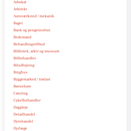
Advokat
Arkitekt
Autoværksted / mekanik
Bager
Bank og pengeinstitut
Bedemand
Behandlingstilbud
Bibliotek, arkiv og museum
Bilforhandler
Biludlejning
Bryghus
Byggemarked / trælast
Børnehave
Catering
Cykelforhandler
Dagpleje
Detailhandel
Dyrehandel
Dyrlæge