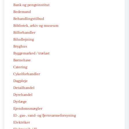
Bank og pengeinstitut
Bedemand
Behandlingstilbud
Bibliotek, arkiv og museum
Bilforhandler
Biludlejning
Bryghus
Byggemarked / trælast
Børnehave
Catering
Cykelforhandler
Dagpleje
Detailhandel
Dyrehandel
Dyrlæge
Ejendomsmægler
El-, gas-, vand- og fjernvarmeforsyning
Elektriker