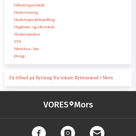
Udlejningselskab
Undervisning
Undervognsbehandling
Ungdoms- og efterskole
Vinduespudser
VVS
Værtshus / bar
Øvrige
Få tilbud på flytning fra lokale flyttemænd i Mors
VORES
Mors