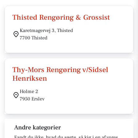
Thisted Rengøring & Grossist
Karetmagervej 3, Thisted
7700 Thisted
Thy-Mors Rengøring v/Sidsel
Henriksen
Holme 2
7950 Erslev
Andre kategorier
Fandt du ikke, hvad du søgte, så kig i en af vores