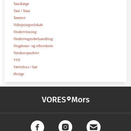
Tandlæge
Taxi / Taxa
Tømrer
Udlejningselskab
Undervisning
Undervognsbehandling
Ungdoms- og efterskole
Vinduespudser
VVS
Værtshus / bar
Øvrige
VORES
Mors