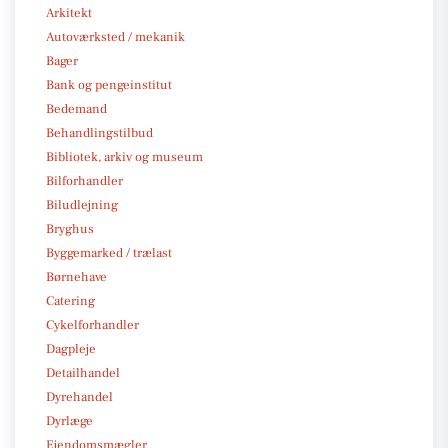
Arkitekt
Autoværksted / mekanik
Bager
Bank og pengeinstitut
Bedemand
Behandlingstilbud
Bibliotek, arkiv og museum
Bilforhandler
Biludlejning
Bryghus
Byggemarked / trælast
Børnehave
Catering
Cykelforhandler
Dagpleje
Detailhandel
Dyrehandel
Dyrlæge
Ejendomsmægler