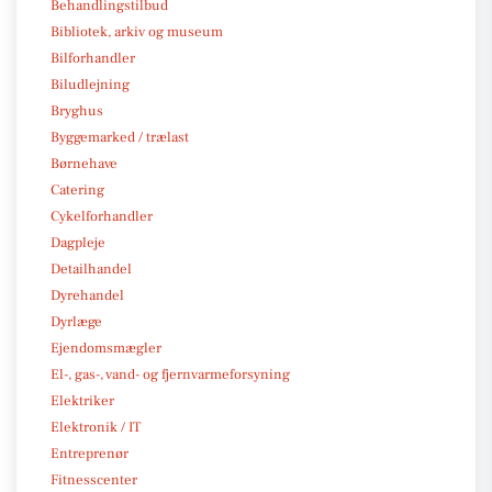
Behandlingstilbud
Bibliotek, arkiv og museum
Bilforhandler
Biludlejning
Bryghus
Byggemarked / trælast
Børnehave
Catering
Cykelforhandler
Dagpleje
Detailhandel
Dyrehandel
Dyrlæge
Ejendomsmægler
El-, gas-, vand- og fjernvarmeforsyning
Elektriker
Elektronik / IT
Entreprenør
Fitnesscenter