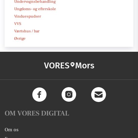
Undervognsbehandling
Ungdoms- og efterskole
Vinduespudser
VVS
Værtshus / bar
Øvrige
VORES
Mors
OM VORES DIGITAL
Om os