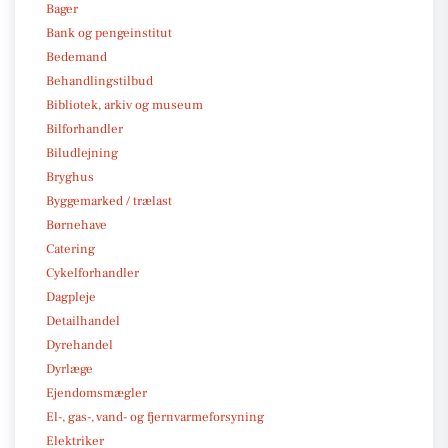
Bager
Bank og pengeinstitut
Bedemand
Behandlingstilbud
Bibliotek, arkiv og museum
Bilforhandler
Biludlejning
Bryghus
Byggemarked / trælast
Børnehave
Catering
Cykelforhandler
Dagpleje
Detailhandel
Dyrehandel
Dyrlæge
Ejendomsmægler
El-, gas-, vand- og fjernvarmeforsyning
Elektriker