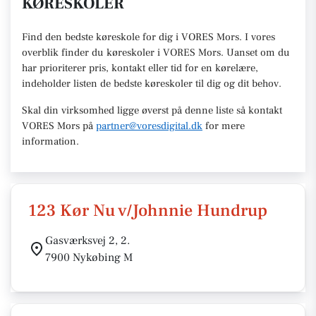
KØRESKOLER
Find den
bedste køreskole
for dig i VORES Mors. I vores
overblik finder du køreskoler i VORES
Mors
.
U
anset om du
har prioriterer pris, kontakt eller tid for en kørelære
,
indeholder listen de bedste køreskoler til dig og dit behov.
Skal din virksomhed ligge øverst på denne liste så kontakt
VORES Mors
på
partner@voresdigital.dk
for mere
information.
123 Kør Nu v/Johnnie Hundrup
Gasværksvej 2, 2.
7900 Nykøbing M