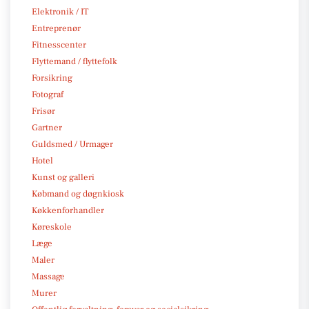
Elektronik / IT
Entreprenør
Fitnesscenter
Flyttemand / flyttefolk
Forsikring
Fotograf
Frisør
Gartner
Guldsmed / Urmager
Hotel
Kunst og galleri
Købmand og døgnkiosk
Køkkenforhandler
Køreskole
Læge
Maler
Massage
Murer