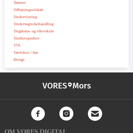
Tømrer
Udlejningselskab
Undervisning
Undervognsbehandling
Ungdoms- og efterskole
Vinduespudser
VVS
Værtshus / bar
Øvrige
VORES
Mors
OM VORES DIGITAL