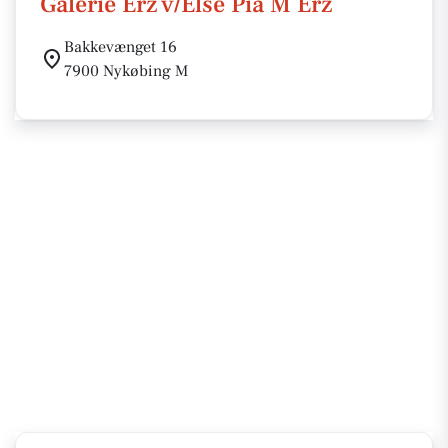
Galerie Erz v/Else Pia M Erz
Bakkevænget 16
7900 Nykøbing M